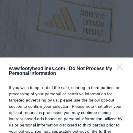
www.footyheadlines.com -
Do Not Process My
Personal Information
If you wish to opt-out of the sale, sharing to third parties, or
processing of your personal or sensitive information for
La camiseta de fútbol Adidas Grecia 2026 presenta un
targeted advertising by us, please use the below opt-out
bonito cuello en V azul con una franja blanca en el
section to confirm your selection. Please note that after your
centro. En la parte posterior del cuello hay un
opt-out request is processed you may continue seeing
emblema estilizado de un barco, que simboliza el
interest-based ads based on personal information utilized by
patrimonio marítimo y el orgullo nacional de Grecia.
us or personal information disclosed to third parties prior to
your opt-out. You may separately opt-out of the further