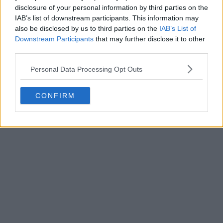
En general, el diseño de la camiseta local de Grecia
disclosure of your personal information by third parties on the
2026 se inspira en las camisetas de Grecia de principios
IAB’s list of downstream participants. This information may
de la década de 2000, y se asemeja especialmente a los
also be disclosed by us to third parties on the
IAB’s List of
Downstream Participants
that may further disclose it to other
diseños clásicos de Adidas para la Eurocopa 2004 y
third parties.
2008, recuperando una identidad visual que muchos
aficionados asocian con la época dorada del fútbol
Personal Data Processing Opt Outs
griego.
CONFIRM