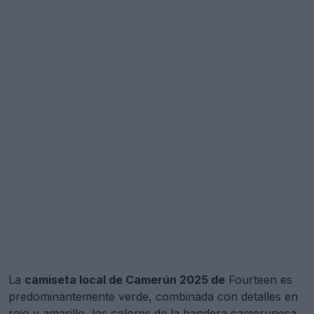
La
camiseta local de Camerún 2025 de
Fourteen es
predominantemente verde, combinada con detalles en
rojo y amarillo, los colores de la bandera camerunesa.