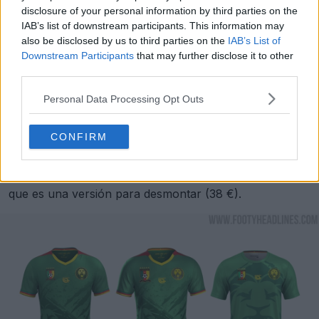
disclosure of your personal information by third parties on the
IAB’s list of downstream participants. This information may
also be disclosed by us to third parties on the
IAB’s List of
Downstream Participants
that may further disclose it to other
third parties.
Personal Data Processing Opt Outs
Los tres diseños están disponibles en tres versiones: la
CONFIRM
camiseta de partido AUTÉNTICA que llevan los
jugadores (98 €), la camiseta STADIUM como
alternativa de alta calidad (68 €), y la camiseta FAN,
que es una versión para desmontar (38 €).