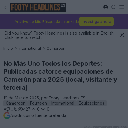
ES
Archivo de kits Búsqueda avanzada
Investiga ahora
Did you know? Footy Headlines is also available in English.
Click here to switch.
Inicio
International
Cameroon
No Más Uno Todos los Deportes:
Publicadas catorce equipaciones de
Camerún para 2025 (local, visitante y
tercera)
19 de Mar de 2025, por Footy Headlines ES
Cameroon
Fourteen
International
Equipaciones
427
0
0
0
Añadir como fuente preferida