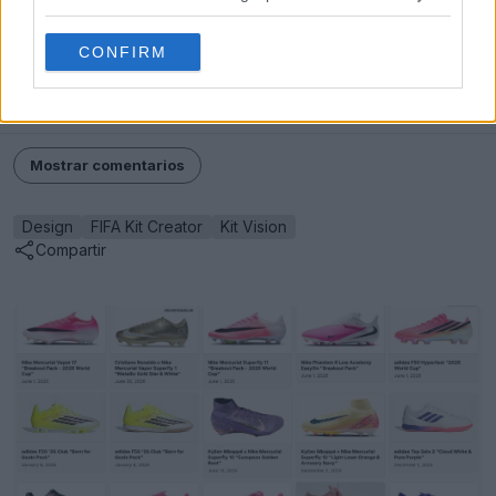
¿Cuál de estos nuevos blueprints de Kit Vision te hace
CONFIRM
más ilusión usar? ¡Cuéntanoslo en los comentarios de
abajo!
Mostrar comentarios
Design
FIFA Kit Creator
Kit Vision
Compartir