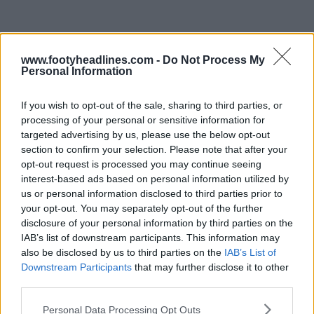
www.footyheadlines.com -
Do Not Process My
Personal Information
If you wish to opt-out of the sale, sharing to third parties, or
processing of your personal or sensitive information for
targeted advertising by us, please use the below opt-out
section to confirm your selection. Please note that after your
opt-out request is processed you may continue seeing
interest-based ads based on personal information utilized by
Kit Creator lanza Kit Vision: renderizados realistas para tus camisetas personalizadas
us or personal information disclosed to third parties prior to
4 de Mar de 2026
your opt-out. You may separately opt-out of the further
disclosure of your personal information by third parties on the
IAB’s list of downstream participants. This information may
Kit Creator lanza Kit Vision: renderizados realistas para tus camisetas personalizadas
also be disclosed by us to third parties on the
IAB’s List of
4 de Mar de 2026
Downstream Participants
that may further disclose it to other
third parties.
Estos nuevos blueprints llegarán pronto a la
plataforma
Personal Data Processing Opt Outs
Kit Creator
.