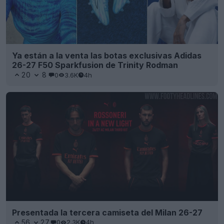
Ya están a la venta las botas exclusivas Adidas
26-27 F50 Sparkfusion de Trinity Rodman
20
8
0
3.6K
4h
Presentada la tercera camiseta del Milan 26-27
56
27
0
2.3K
4h