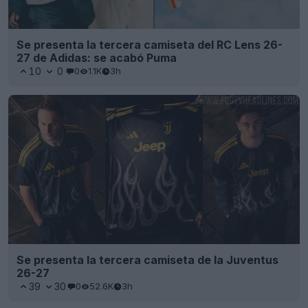
Se presenta la tercera camiseta del RC Lens 26-
27 de Adidas: se acabó Puma
10
0
0
1.1K
3h
Se presenta la tercera camiseta de la Juventus
26-27
39
30
0
52.6K
3h