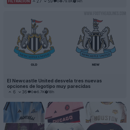
27
59
0
79.8K
14h
FILTRACIÓN
El Newcastle United desvela tres nuevas
opciones de logotipo muy parecidas
6
36
0
6.7K
18h