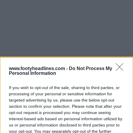
www.footyheadlines.com -
Do Not Process My
Personal Information
If you wish to opt-out of the sale, sharing to third parties, or
processing of your personal or sensitive information for
targeted advertising by us, please use the below opt-out
section to confirm your selection. Please note that after your
opt-out request is processed you may continue seeing
Para rematar el diseño, un detalle especial en el interior
interest-based ads based on personal information utilized by
del cuello incluye el escudo y el lema «
Somos
us or personal information disclosed to third parties prior to
Balompié
», situado justo debajo de un detalle de cinta
your opt-out. You may separately opt-out of the further