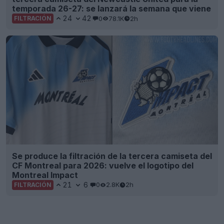
temporada 26-27: se lanzará la semana que viene
24
42
0
78.1K
2h
FILTRACIÓN
Se produce la filtración de la tercera camiseta del
CF Montreal para 2026: vuelve el logotipo del
Montreal Impact
21
6
0
2.8K
2h
FILTRACIÓN