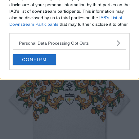
disclosure of your personal information by third parties on the
IAB’s list of downstream participants. This information may
Camiseta visitante del Sorrento 25-26
also be disclosed by us to third parties on the
IAB’s List of
Downstream Participants
that may further disclose it to other
Esta es la nueva camiseta visitante de Ezeta Sorrento
third parties.
para la temporada 2025-26.
Personal Data Processing Opt Outs
CONFIRM