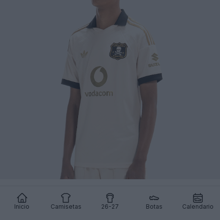
Camisetas de los Orlando Pirates de las
Inicio
Camisetas
26-27
Botas
Calendario
temporadas 25-26 y 26-27