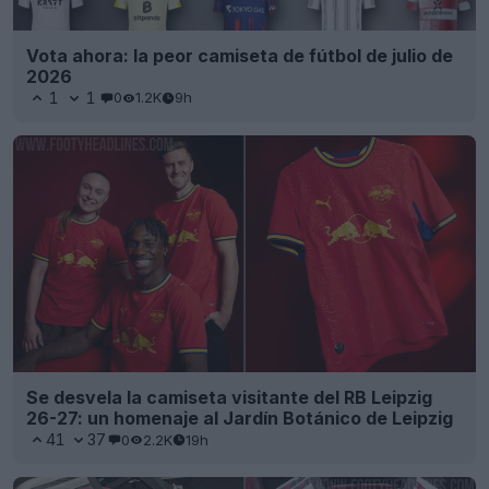
Vota ahora: la peor camiseta de fútbol de julio de
2026
1
1
0
1.2K
9h
Se desvela la camiseta visitante del RB Leipzig
26-27: un homenaje al Jardín Botánico de Leipzig
41
37
0
2.2K
19h