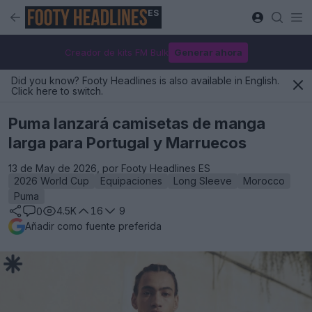
ES
Creador de kits FM Bulk
Generar ahora
Did you know? Footy Headlines is also available in English.
Click here to switch.
Puma lanzará camisetas de manga
larga para Portugal y Marruecos
13 de May de 2026, por Footy Headlines ES
2026 World Cup
Equipaciones
Long Sleeve
Morocco
Puma
4.5K
16
9
0
Añadir como fuente preferida