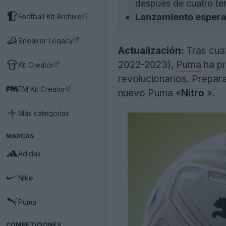
después de cuatro te
Lanzamiento espera
Football Kit Archive
Sneaker Legacy
Actualización:
Tras cua
2022-2023),
Puma
ha pr
Kit Creator
revolucionarios. Prepar
FM Kit Creator
nuevo Puma «
Nitro
».
Más categorías
MARCAS
Adidas
Nike
Puma
COMPETICIONES