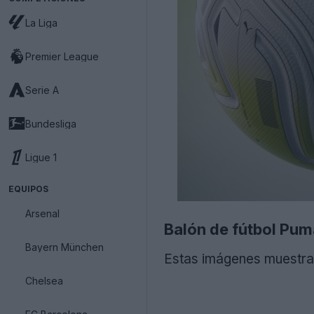
La Liga
Premier League
Serie A
Bundesliga
Ligue 1
EQUIPOS
Arsenal
Balón de fútbol Pum
Bayern München
Estas imágenes muestran
Chelsea