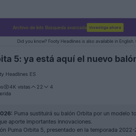
Archivo de kits Búsqueda avanzada
Investiga ahora
Did you know? Footy Headlines is also available in English. 
ita 5: ya está aquí el nuevo bal
ty Headlines ES
os
4K
vistas
22
4
erida
2026:
Puma sustituirá su balón Orbita por un modelo 
que aporte importantes innovaciones.
lón Puma Orbita 5, presentado en la temporada 2022-2