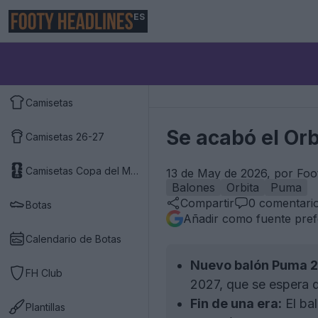
ES
Camisetas
Se acabó el Orb
Camisetas 26-27
Camisetas Copa del Mundo 2026
13 de May de 2026, por Foo
Balones
Orbita
Puma
Compartir
0
comentari
Botas
Añadir como fuente pref
Calendario de Botas
Nuevo balón Puma 
FH Club
2027, que se espera 
Fin de una era:
El ba
Plantillas