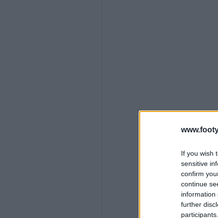
www.footy
If you wish 
sensitive in
confirm you
continue se
information 
further disc
participants