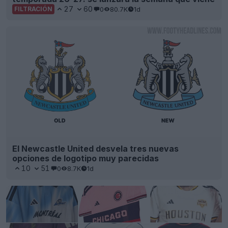
27
60
0
80.7K
1d
FILTRACIÓN
El Newcastle United desvela tres nuevas
opciones de logotipo muy parecidas
10
51
0
8.7K
1d