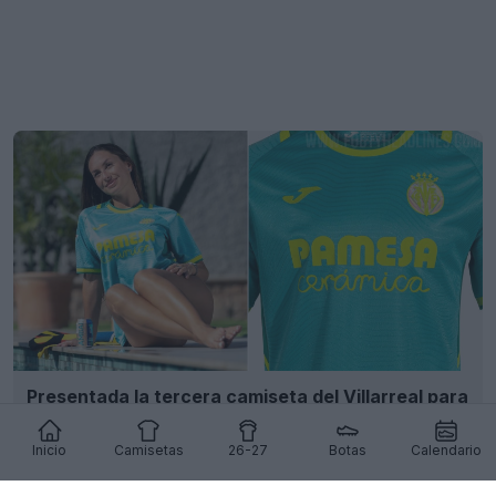
Presentada la tercera camiseta del Villarreal para
la temporada 26-27
26
6
0
1.9K
1d
Inicio
Camisetas
26-27
Botas
Calendario