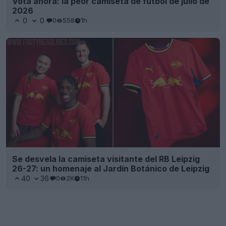
Vota ahora: la peor camiseta de fútbol de julio de
2026
0
0
0
558
1h
Se desvela la camiseta visitante del RB Leipzig
26-27: un homenaje al Jardín Botánico de Leipzig
40
36
0
2K
11h