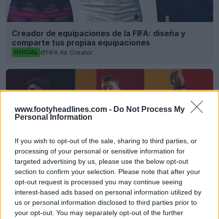
Creador de equipaciones de la FIFA: diseña y
comparte tus propias equipaciones
FIFA Kit Creator
OFICIAL
www.footyheadlines.com -
Do Not Process My
Personal Information
If you wish to opt-out of the sale, sharing to third parties, or
processing of your personal or sensitive information for
targeted advertising by us, please use the below opt-out
section to confirm your selection. Please note that after your
opt-out request is processed you may continue seeing
interest-based ads based on personal information utilized by
Reveladas las camisetas de los Houston Rockets
us or personal information disclosed to third parties prior to
25-26 + Nuevo logotipo
your opt-out. You may separately opt-out of the further
Basketball Jersey Archive
1d
OFICIAL