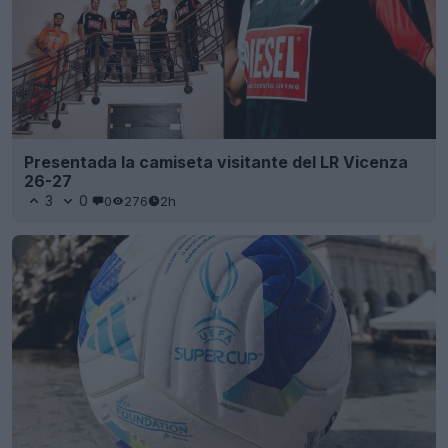
Presentada la camiseta visitante del LR Vicenza
26-27
3
0
0
276
2h