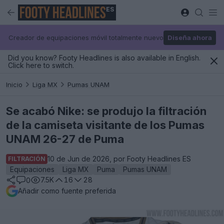
ES
Creador de equipaciones móvil totalmente nuevo
Diseña ahora
Did you know? Footy Headlines is also available in English.
Click here to switch.
Inicio
Liga MX
Pumas UNAM
Se acabó Nike: se produjo la filtración
de la camiseta visitante de los Pumas
UNAM 26-27 de Puma
10 de Jun de 2026, por Footy Headlines ES
FILTRACIÓN
Equipaciones
Liga MX
Puma
Pumas UNAM
7.5K
16
28
0
Añadir como fuente preferida