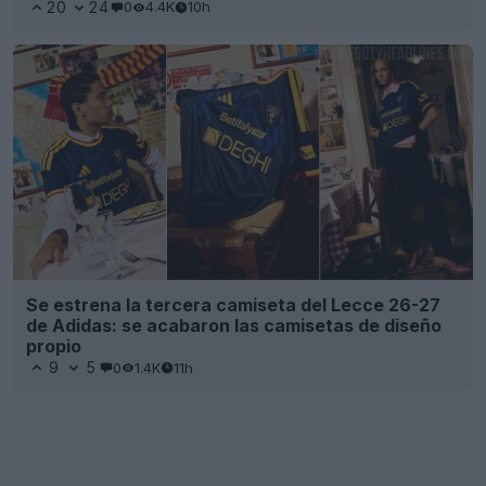
20
24
0
4.4K
10h
Se estrena la tercera camiseta del Lecce 26-27
de Adidas: se acabaron las camisetas de diseño
propio
9
5
0
1.4K
11h