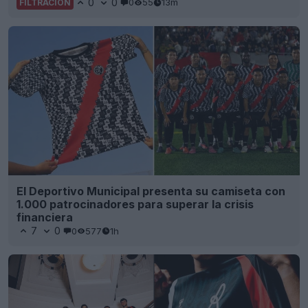
0
0
0
55
13m
FILTRACIÓN
El Deportivo Municipal presenta su camiseta con
1.000 patrocinadores para superar la crisis
financiera
7
0
0
577
1h