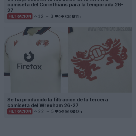
camiseta del Corinthians para la temporada 26-
27
12
3
0
839
11h
FILTRACIÓN
Se ha producido la filtración de la tercera
camiseta del Wrexham 26-27
22
5
0
968
13h
FILTRACIÓN