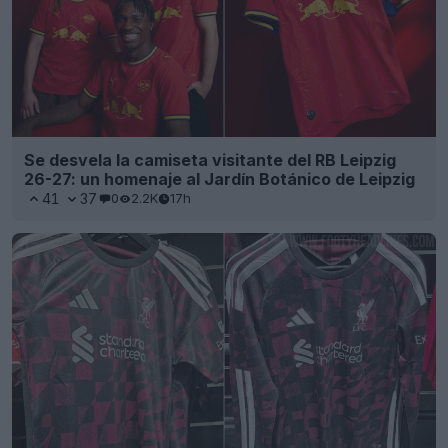
Se desvela la camiseta visitante del RB Leipzig
26-27: un homenaje al Jardín Botánico de Leipzig
41
37
0
2.2K
17h