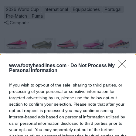
2026 World Cup
International
Equipaciones
Portugal
Pre-Match
Puma
Compartir
www.footyheadlines.com -
Do Not Process My
Personal Information
If you wish to opt-out of the sale, sharing to third parties, or
processing of your personal or sensitive information for
targeted advertising by us, please use the below opt-out
section to confirm your selection. Please note that after your
El legado de las zapatillas deportivas: archivo de
opt-out request is processed you may continue seeing
botas de fútbol
interest-based ads based on personal information utilized by
Sneaker Legacy
OFICIAL
us or personal information disclosed to third parties prior to
your opt-out. You may separately opt-out of the further