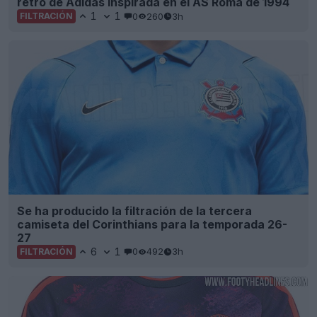
retro de Adidas inspirada en el AS Roma de 1994
1
1
0
260
3h
FILTRACIÓN
Se ha producido la filtración de la tercera
camiseta del Corinthians para la temporada 26-
27
6
1
0
492
3h
FILTRACIÓN