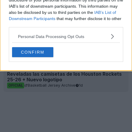
disclosure of your personal information by third parties on the
IAB’s list of downstream participants. This information may
also be disclosed by us to third parties on the
IAB’s List of
Downstream Participants
that may further disclose it to other
third parties.
Personal Data Processing Opt Outs
CONFIRM
Reveladas las camisetas de los Houston Rockets
25-26 + Nuevo logotipo
Basketball Jersey Archive
1d
OFICIAL