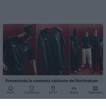
Presentada la camiseta visitante del Nottingham
Forest para la temporada 26-27
38
8
0
9.6K
19h
Inicio
Camisetas
26-27
Botas
Calendario