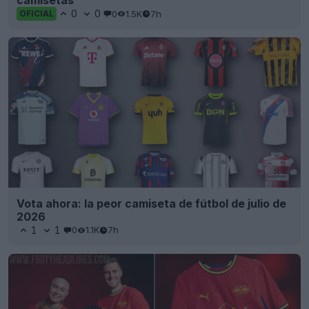
camisetas
0
0
0
1.5K
7h
OFICIAL
Vota ahora: la peor camiseta de fútbol de julio de
2026
1
1
0
1.1K
7h