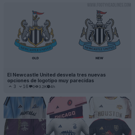
El Newcastle United desvela tres nuevas
opciones de logotipo muy parecidas
3
16
0
3.2K
4h