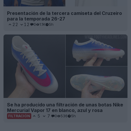
Presentación de la tercera camiseta del Cruzeiro
para la temporada 26-27
22
12
0
1.1K
5h
Se ha producido una filtración de unas botas Nike
Mercurial Vapor 17 en blanco, azul y rosa
5
7
0
536
5h
FILTRACIÓN