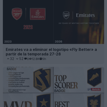
Emirates va a eliminar el logotipo «Fly Better» a
partir de la temporada 27-28
32
52
0
12.8K
5h