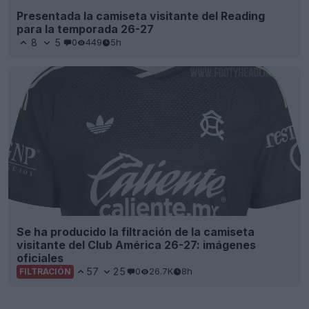
Presentada la camiseta visitante del Reading
para la temporada 26-27
8
5
0
449
5h
Se ha producido la filtración de la camiseta
visitante del Club América 26-27: imágenes
oficiales
57
25
0
26.7K
8h
FILTRACIÓN