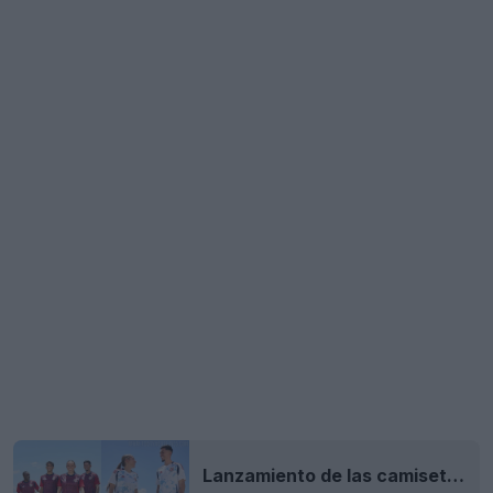
Lanzamiento de las camisetas local y visitante de Costa Rica para la Copa América 2024