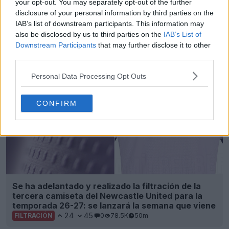
your opt-out. You may separately opt-out of the further
disclosure of your personal information by third parties on the
IAB’s list of downstream participants. This information may
also be disclosed by us to third parties on the
IAB’s List of
Downstream Participants
that may further disclose it to other
third parties.
Personal Data Processing Opt Outs
CONFIRM
Se ha adelantado y realizado la filtración de la
tercera camiseta del Newcastle United para la
temporada 26-27: se lanzará la semana que viene
24
45
0
78.5K
50m
FILTRACIÓN