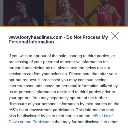
www.footyheadlines.com -
Do Not Process My
Personal Information
If you wish to opt-out of the sale, sharing to third parties, or
processing of your personal or sensitive information for
Reveladas las camisetas de los Houston Rockets
targeted advertising by us, please use the below opt-out
25-26 + Nuevo logotipo
section to confirm your selection. Please note that after your
Basketball Jersey Archive
17h
OFICIAL
opt-out request is processed you may continue seeing
interest-based ads based on personal information utilized by
us or personal information disclosed to third parties prior to
your opt-out. You may separately opt-out of the further
disclosure of your personal information by third parties on the
IAB’s list of downstream participants. This information may
also be disclosed by us to third parties on the
IAB’s List of
Downstream Participants
that may further disclose it to other
third parties.