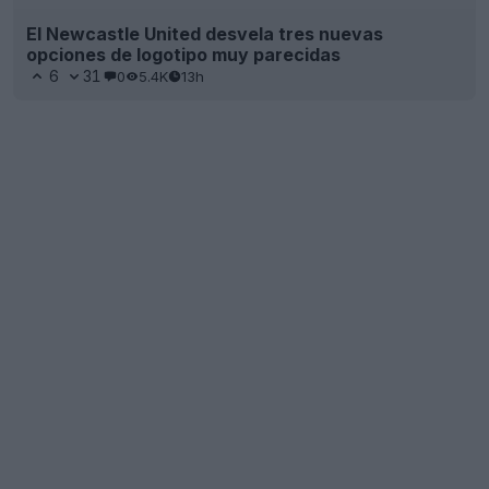
El Newcastle United desvela tres nuevas
opciones de logotipo muy parecidas
6
31
0
5.4K
13h