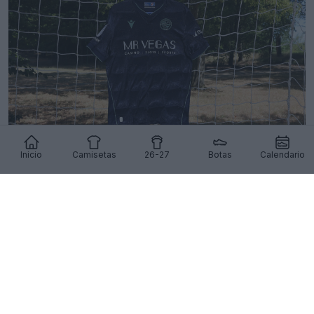
Inicio
Camisetas
26-27
Botas
Calendario
Presentada la camiseta visitante del Reading
para la temporada 26-27
11
8
0
605
14h