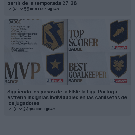
partir de la temporada 27-28
34
55
0
13.6K
14h
Siguiendo los pasos de la FIFA: la Liga Portugal
estrena insignias individuales en las camisetas de
los jugadores
3
24
0
491
14h