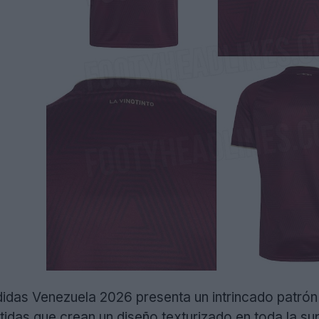
didas Venezuela 2026 presenta un intrincado patrón
tidas que crean un diseño texturizado en toda la sup