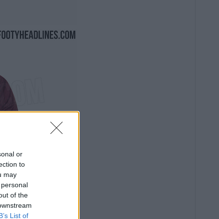
sonal or
ection to
ou may
 personal
out of the
 downstream
B’s List of