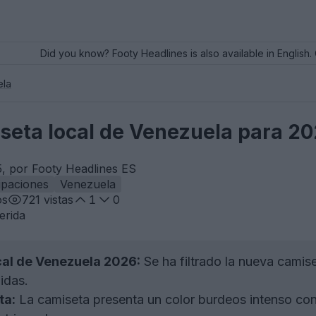
Did you know? Footy Headlines is also available in English. 
ela
miseta local de Venezuela para 2
, por Footy Headlines ES
ipaciones
Venezuela
os
721
vistas
1
0
erida
al de Venezuela 2026:
Se ha filtrado la nueva camise
idas.
ta:
La camiseta presenta un color burdeos intenso con l