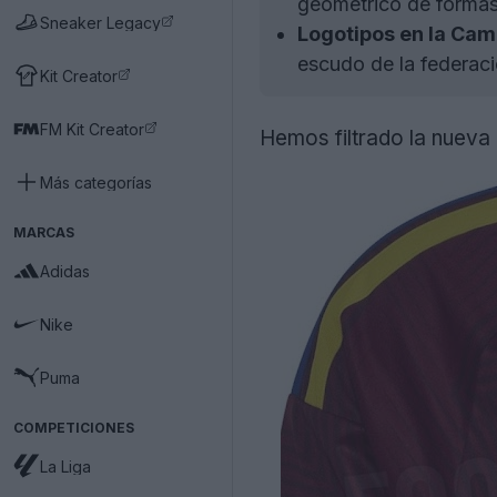
geométrico de formas 
Sneaker Legacy
Logotipos en la Cam
escudo de la federaci
Kit Creator
FM Kit Creator
Hemos filtrado la nueva
Más categorías
MARCAS
Adidas
Nike
Puma
COMPETICIONES
La Liga