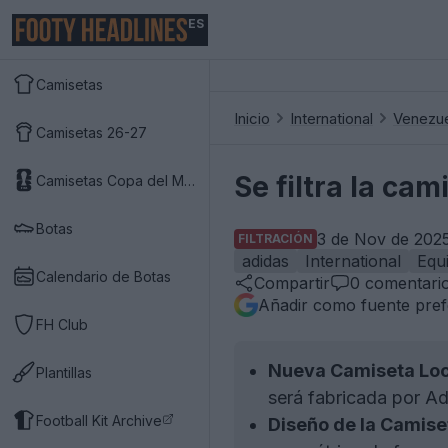
ES
Camisetas
Inicio
International
Venezu
Camisetas 26-27
Se filtra la ca
Camisetas Copa del Mundo 2026
Botas
3 de Nov de 2025
FILTRACIÓN
adidas
International
Equ
Calendario de Botas
Compartir
0
comentari
Añadir como fuente pref
FH Club
Nueva Camiseta Loc
Plantillas
será fabricada por Ad
Football Kit Archive
Diseño de la Camise