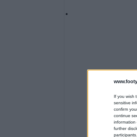
www.footy
If you wish 
sensitive in
confirm you
continue se
information 
further disc
participants