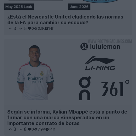
¿Está el Newcastle United eludiendo las normas
de la FA para cambiar su escudo?
3
5
0
3.1K
14h
Según se informa, Kylian Mbappé está a punto de
firmar con una marca «inesperada» en un
importante contrato de botas
3
8
0
7.9K
14h