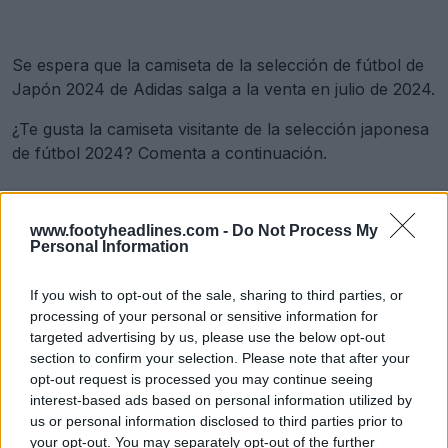
Se espera que la camiseta de la selección de fútbol de
Japón 2024 de Adidas salga a la venta en julio de 2024.
¿Te gusta la camiseta visitante de la selección japonesa
de fútbol 2024? Comenta a continuación.
Mostrar comentarios
www.footyheadlines.com -
Do Not Process My
Personal Information
adidas
International
Japan
Equipaciones
Y-3
If you wish to opt-out of the sale, sharing to third parties, or
Yamamoto
processing of your personal or sensitive information for
Compartir
targeted advertising by us, please use the below opt-out
section to confirm your selection. Please note that after your
opt-out request is processed you may continue seeing
interest-based ads based on personal information utilized by
us or personal information disclosed to third parties prior to
your opt-out. You may separately opt-out of the further