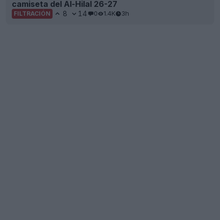
camiseta del Al-Hilal 26-27
8
14
0
1.4K
3h
FILTRACIÓN