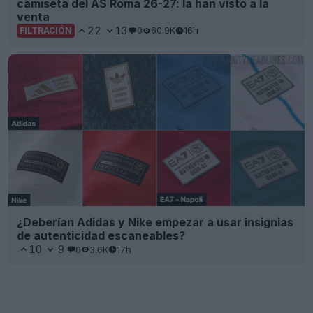
camiseta del AS Roma 26-27: la han visto a la
venta
22
13
0
60.9K
16h
FILTRACIÓN
¿Deberían Adidas y Nike empezar a usar insignias
de autenticidad escaneables?
10
9
0
3.6K
17h