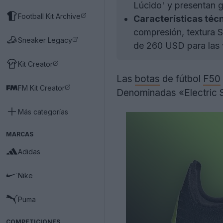
Lúcido' y presentan g
Football Kit Archive
Características técn
compresión, textura S
Sneaker Legacy
de 260 USD para las v
Kit Creator
Las
botas
de fútbol
F50
FM Kit Creator
Denominadas «Electric St
Más categorías
MARCAS
Adidas
Nike
Puma
COMPETICIONES