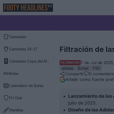
ES
Camisetas
Filtración de l
Camisetas 26-27
Camisetas Copa del Mundo 2026
7 de Jul de 2025
FILTRACIÓN
adidas
Botas
F50
Botas
Compartir
0
comentari
Añadir como fuente pref
Calendario de Botas
Lanzamiento de las 
FH Club
julio de 2025.
Diseño de las Adida
Plantillas