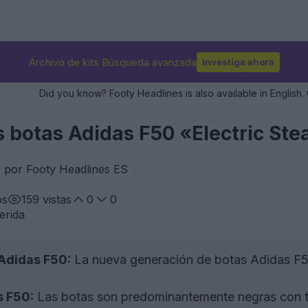
Archivo de kits Búsqueda avanzada
Investiga ahora
Did you know? Footy Headlines is also available in English. 
as botas Adidas F50 «Electric St
, por Footy Headlines ES
os
159
vistas
0
0
erida
Adidas F50:
La nueva generación de botas Adidas F50
s F50:
Las botas son predominantemente negras con tr