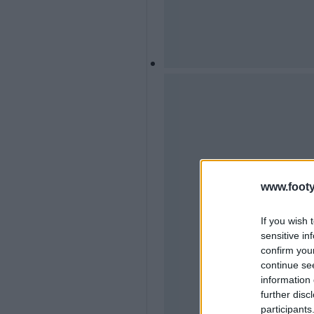
www.footy
If you wish 
sensitive in
confirm you
continue se
information 
further disc
participants