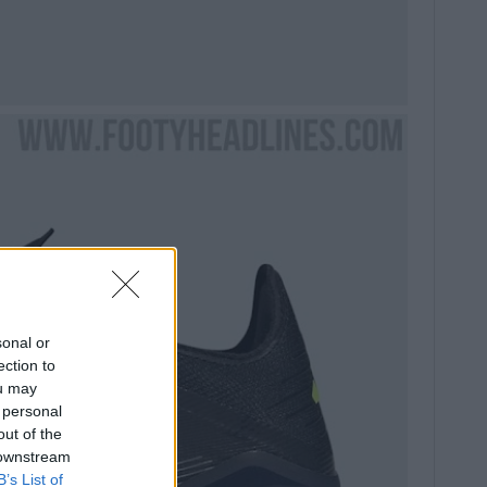
sonal or
ection to
ou may
 personal
out of the
 downstream
B’s List of