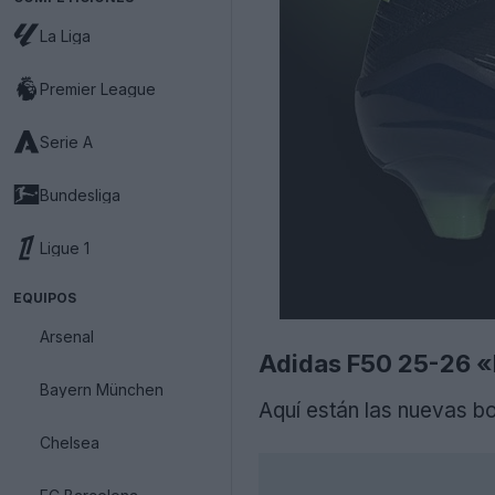
La Liga
Premier League
Serie A
Bundesliga
Ligue 1
EQUIPOS
Arsenal
Adidas F50 25-26 «El
Bayern München
Aquí están las nuevas b
Chelsea