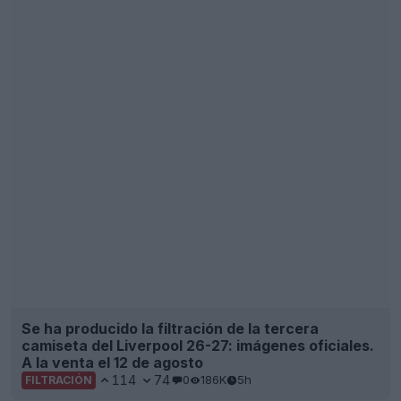
114
74
0
186K
5h
FILTRACIÓN
Avance y filtración de la tercera camiseta de los
Vancouver Whitecaps para 2026: a la venta el 13
de agosto
44
5
0
3.4K
6h
FILTRACIÓN