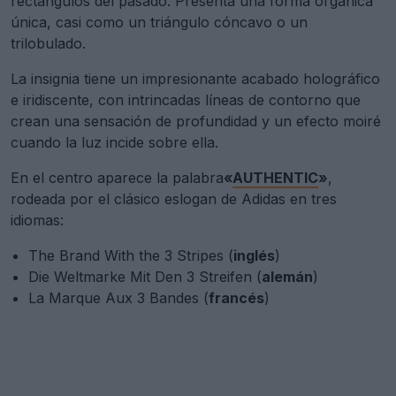
rectángulos del pasado. Presenta una forma orgánica
única, casi como un triángulo cóncavo o un
trilobulado.
La insignia tiene un impresionante acabado holográfico
e iridiscente, con intrincadas líneas de contorno que
crean una sensación de profundidad y un efecto moiré
cuando la luz incide sobre ella.
En el centro aparece la palabra
«
AUTHENTIC
»
,
rodeada por el clásico eslogan de Adidas en tres
idiomas:
The Brand With the 3 Stripes (
inglés
)
Die Weltmarke Mit Den 3 Streifen (
alemán
)
La Marque Aux 3 Bandes (
francés
)