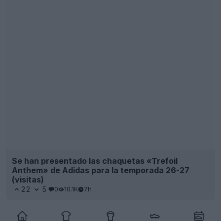
Presentada la tercera camiseta del Brentford FC
para la temporada 26-27
22
4
0
1.3K
8h
Se ha presentado la espectacular camiseta
visitante del Southampton para la temporada 26-
27
19
37
0
8.5K
8h