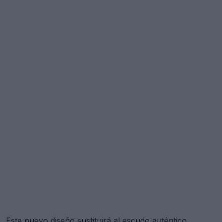
Este nuevo diseño sustituirá al escudo auténtico