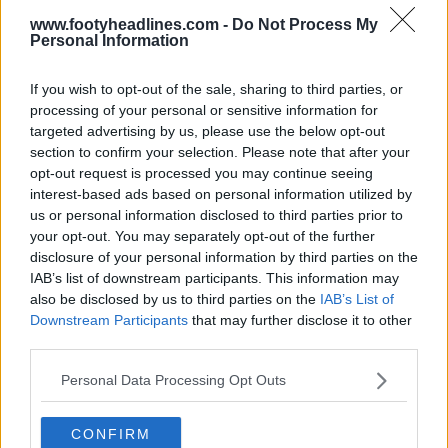
www.footyheadlines.com -
Do Not Process My
Personal Information
If you wish to opt-out of the sale, sharing to third parties, or
processing of your personal or sensitive information for
El Newcastle United desvela tres nuevas
opciones de logotipo muy parecidas
targeted advertising by us, please use the below opt-out
2
9
0
1.5K
1h
section to confirm your selection. Please note that after your
opt-out request is processed you may continue seeing
interest-based ads based on personal information utilized by
us or personal information disclosed to third parties prior to
your opt-out. You may separately opt-out of the further
disclosure of your personal information by third parties on the
IAB’s list of downstream participants. This information may
also be disclosed by us to third parties on the
IAB’s List of
Downstream Participants
that may further disclose it to other
third parties.
Personal Data Processing Opt Outs
Se ha producido una filtración de las terceras
CONFIRM
camisetas de la «Colección Archive» de Adidas