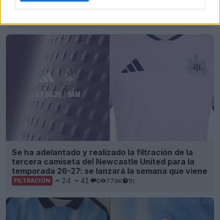
para la MLS 2026
38
10
0
15K
1h
FILTRACIÓN
Se ha adelantado y realizado la filtración de la
tercera camiseta del Newcastle United para la
temporada 26-27: se lanzará la semana que viene
24
41
0
77.9K
1h
FILTRACIÓN