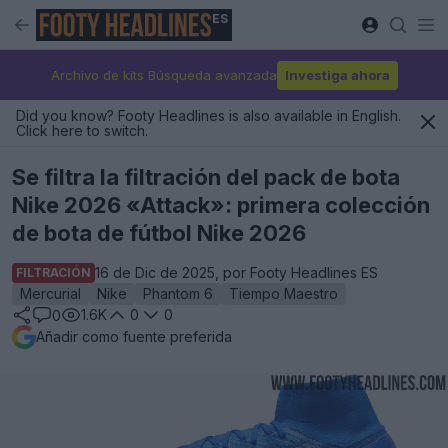
ES
Archivo de kits Búsqueda avanzada
Investiga ahora
Did you know? Footy Headlines is also available in English.
Click here to switch.
Se filtra la filtración del pack de bota
Nike 2026 «Attack»: primera colección
de bota de fútbol Nike 2026
16 de Dic de 2025, por Footy Headlines ES
FILTRACIÓN
Mercurial
Nike
Phantom 6
Tiempo Maestro
1.6K
0
0
0
Añadir como fuente preferida