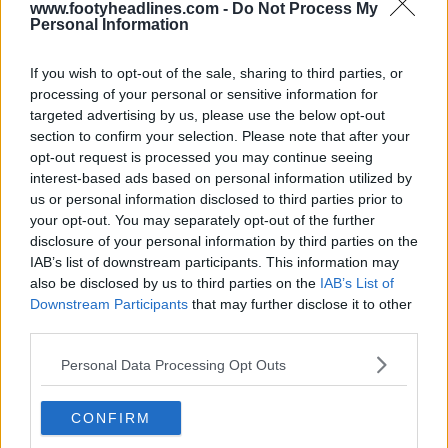
www.footyheadlines.com -
Do Not Process My
Personal Information
If you wish to opt-out of the sale, sharing to third parties, or
Creador de equipaciones de la FIFA: diseña y
processing of your personal or sensitive information for
comparte tus propias equipaciones
targeted advertising by us, please use the below opt-out
FIFA Kit Creator
OFICIAL
section to confirm your selection. Please note that after your
opt-out request is processed you may continue seeing
interest-based ads based on personal information utilized by
us or personal information disclosed to third parties prior to
your opt-out. You may separately opt-out of the further
disclosure of your personal information by third parties on the
IAB’s list of downstream participants. This information may
also be disclosed by us to third parties on the
IAB’s List of
Downstream Participants
that may further disclose it to other
third parties.
Personal Data Processing Opt Outs
CONFIRM
Reveladas las camisetas de los Houston Rockets