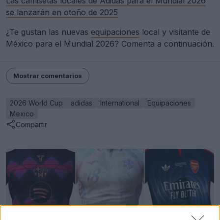
Las camisetas locales de Adidas para el Mundial 2026
se lanzarán en otoño de 2025
¿Te gustan las nuevas
equipaciones
local y visitante de
México para el Mundial 2026? Comenta a continuación.
Mostrar comentarios
2026 World Cup
adidas
International
Equipaciones
Mexico
Compartir