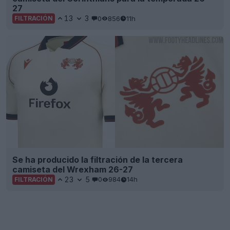
27
13
3
0
856
11h
FILTRACIÓN
Se ha producido la filtración de la tercera
camiseta del Wrexham 26-27
23
5
0
984
14h
FILTRACIÓN