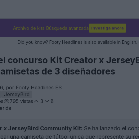
Archivo de kits Búsqueda avanzada
Investiga ahora
Did you know? Footy Headlines is also available in English. 
l concurso Kit Creator x Jersey
 camisetas de 3 diseñadores
6, por Footy Headlines ES
JerseyBird
os
795
vistas
3
8
erida
r x JerseyBird Community Kit:
Se ha lanzado el conc
rear una camiseta de fútbol única que represente su reg