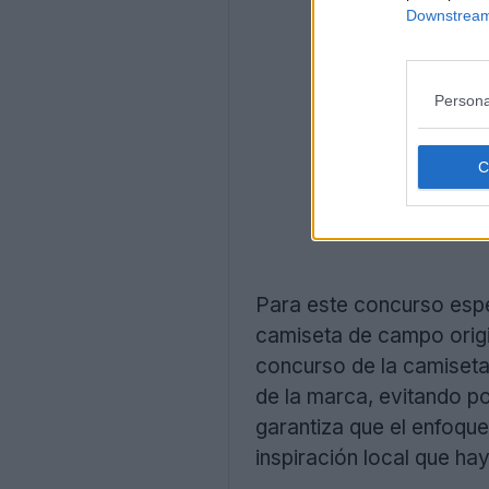
Downstream 
Persona
Para este concurso espe
camiseta de campo origin
concurso de la camiseta c
de la marca, evitando po
garantiza que el enfoqu
inspiración local que hay