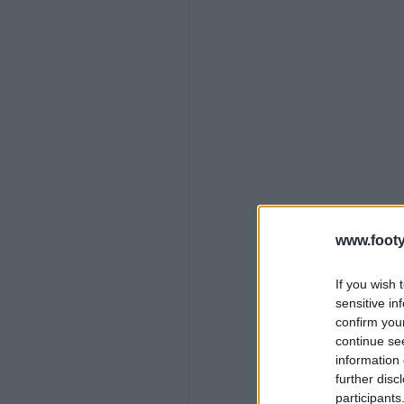
www.footy
If you wish 
sensitive in
confirm you
continue se
information 
further disc
participants