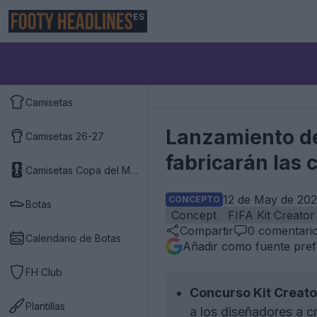
ES
Camisetas
Lanzamiento de
Camisetas 26-27
fabricarán las
Camisetas Copa del Mundo 2026
12 de May de 202
CONCEPTO
Botas
Concept
FIFA Kit Creator
Compartir
0
comentari
Calendario de Botas
Añadir como fuente pref
FH Club
Concurso Kit Creato
Plantillas
a los diseñadores a c