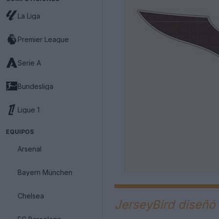
La Liga
Premier League
Serie A
Bundesliga
Ligue 1
EQUIPOS
Arsenal
Bayern München
Chelsea
JerseyBird diseñó l