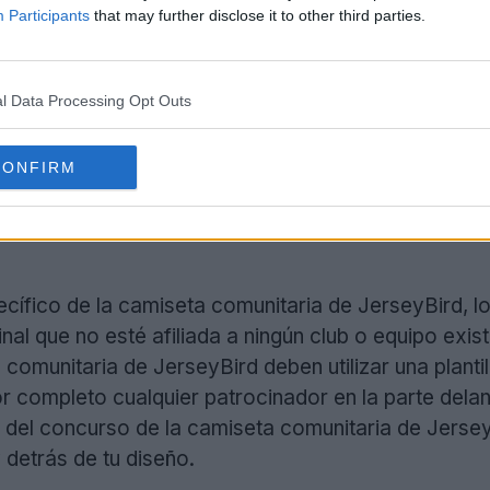
Participants
that may further disclose it to other third parties.
l Data Processing Opt Outs
CONFIRM
cífico de la camiseta comunitaria de JerseyBird, lo
al que no esté afiliada a ningún club o equipo exis
omunitaria de JerseyBird deben utilizar una plantilla
r completo cualquier patrocinador en la parte delan
e del concurso de la camiseta comunitaria de Jerse
 detrás de tu diseño.