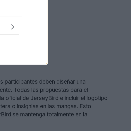
s participantes deben diseñar una
tente. Todas las propuestas para el
 oficial de JerseyBird e incluir el logotipo
tera o insignias en las mangas. Esto
yBird se mantenga totalmente en la