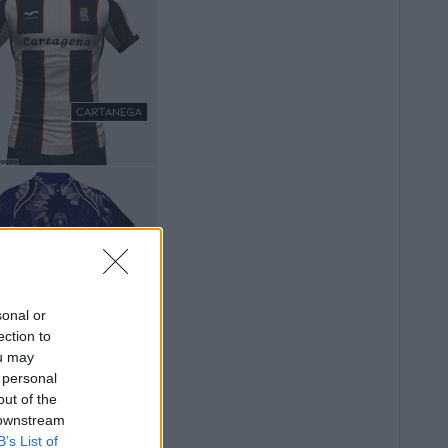
sonal or
ection to
ou may
 personal
out of the
 downstream
B’s List of