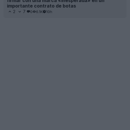
firmar con una marca «inesperada» en un
importante contrato de botas
2
7
0
6.1K
10h