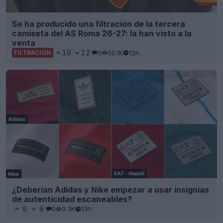
Se ha producido una filtración de la tercera
camiseta del AS Roma 26-27: la han visto a la
venta
19
12
0
60.1K
12h
FILTRACIÓN
¿Deberían Adidas y Nike empezar a usar insignias
de autenticidad escaneables?
9
6
0
3.3K
13h