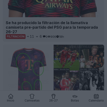
Se ha producido la filtración de la llamativa
camiseta pre-partido del PSG para la temporada
26-27
11
6
0
906
18h
FILTRACIÓN
Inicio
Camisetas
26-27
Botas
Calendario
Descubierto: lo que realmente muestra el
estampado de la tercera camiseta del Bayern de