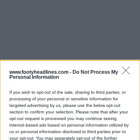
www.footyheadlines.com -
Do Not Process My
Personal Information
If you wish to opt-out of the sale, sharing to third parties, or
processing of your personal or sensitive information for
targeted advertising by us, please use the below opt-out
section to confirm your selection. Please note that after your
La camiseta Adidas del Celtic Football Club 2026-27
opt-out request is processed you may continue seeing
rinde homenaje a la victoria del Celtic en la Copa de
interest-based ads based on personal information utilized by
Europa de 1967. Tiene los clásicos aros verdes y
us or personal information disclosed to third parties prior to
blancos con logotipos dorados.
your opt-out. You may separately opt-out of the further