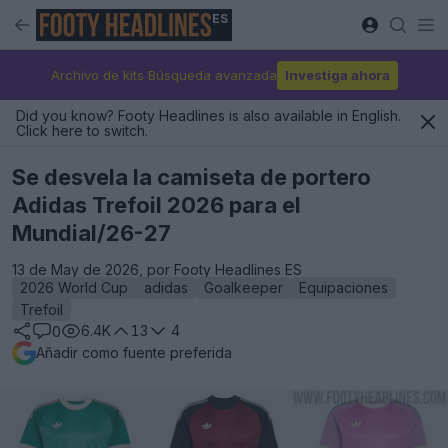
ES
Archivo de kits Búsqueda avanzada
Investiga ahora
Did you know? Footy Headlines is also available in English.
Click here to switch.
Se desvela la camiseta de portero
Adidas Trefoil 2026 para el
Mundial/26-27
13 de May de 2026, por Footy Headlines ES
2026 World Cup
adidas
Goalkeeper
Equipaciones
Trefoil
6.4K
13
4
0
Añadir como fuente preferida