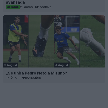
avanzada
Football Kit Archive
OFICIAL
¿Se unirá Pedro Neto a Mizuno?
2
1
0
165
1h