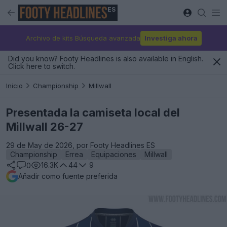
ES
Archivo de kits Búsqueda avanzada
Investiga ahora
Did you know? Footy Headlines is also available in English.
Click here to switch.
Inicio
Championship
Millwall
Presentada la camiseta local del
Millwall 26-27
29 de May de 2026, por Footy Headlines ES
Championship
Errea
Equipaciones
Millwall
16.3K
44
9
0
Añadir como fuente preferida