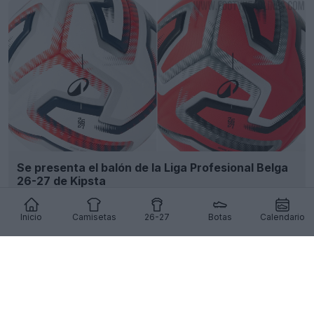
Se presenta el balón de la Liga Profesional Belga
26-27 de Kipsta
7
0
0
379
8h
Inicio
Camisetas
26-27
Botas
Calendario