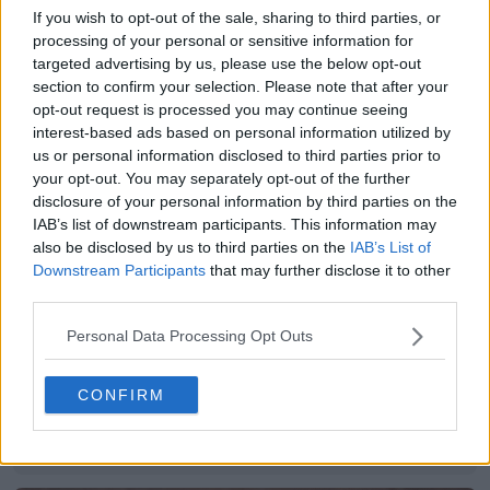
If you wish to opt-out of the sale, sharing to third parties, or
processing of your personal or sensitive information for
2026 World Cup
adidas
Goalkeeper
Equipaciones
targeted advertising by us, please use the below opt-out
Mexico
section to confirm your selection. Please note that after your
Compartir
opt-out request is processed you may continue seeing
interest-based ads based on personal information utilized by
us or personal information disclosed to third parties prior to
your opt-out. You may separately opt-out of the further
disclosure of your personal information by third parties on the
IAB’s list of downstream participants. This information may
also be disclosed by us to third parties on the
IAB’s List of
Downstream Participants
that may further disclose it to other
third parties.
Personal Data Processing Opt Outs
CONFIRM
Creador de equipaciones de la FIFA: diseña y
comparte tus propias equipaciones
FIFA Kit Creator
OFICIAL