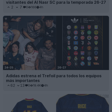
visitantes del Al Nasr SC para la temporada 26-27
2
7
0
166
4h
Adidas estrena el Trefoil para todos los equipos
más importantes
62
13
0
19.4K
4h