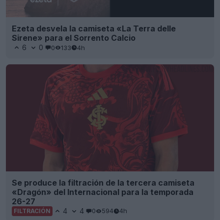
Ezeta desvela la camiseta «La Terra delle
Sirene» para el Sorrento Calcio
6
0
0
133
4h
Se produce la filtración de la tercera camiseta
«Dragón» del Internacional para la temporada
26-27
4
4
0
594
4h
FILTRACIÓN