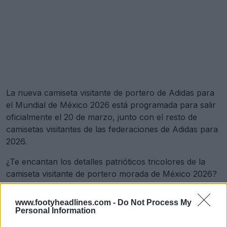
La nueva camiseta visitante de portero de Adidas para
el Mundial de México 2026 está programada para salir
oficialmente el 20 de marzo, junto con el resto de
camisetas visitantes de las federaciones de Adidas para
2026.
¿Te encantan los detalles patrióticos tricolores de la
camiseta visitante de portero morada de México 2026?
Comenta abajo.
www.footyheadlines.com -
Do Not Process My
Personal Information
Mostrar comentarios