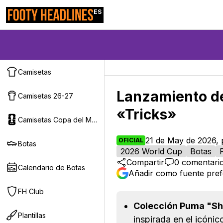
ES
Camisetas
Lanzamiento de
Camisetas 26-27
«Tricks»
Camisetas Copa del Mundo 2026
21 de May de 2026, 
OFICIAL
Botas
2026 World Cup
Botas
Compartir
0
comentari
Calendario de Botas
Añadir como fuente pref
FH Club
Colección Puma "S
Plantillas
inspirada en el icóni