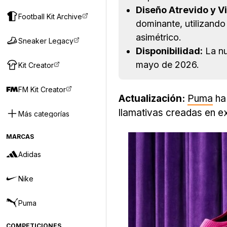
Diseño Atrevido y V
Football Kit Archive
dominante, utilizando
asimétrico.
Sneaker Legacy
Disponibilidad:
La nu
mayo de 2026.
Kit Creator
FM Kit Creator
Actualización:
Puma
ha 
llamativas creadas en ex
Más categorías
MARCAS
Adidas
Nike
Puma
COMPETICIONES