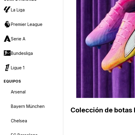
La Liga
Premier League
Serie A
Bundesliga
Ligue 1
EQUIPOS
Arsenal
Bayern München
Colección de botas
Chelsea