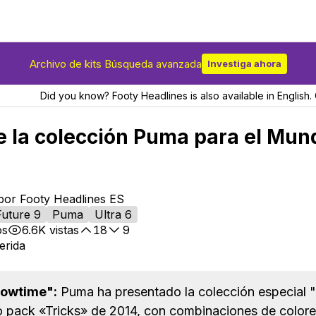
Archivo de kits Búsqueda avanzada
Investiga ahora
Did you know? Footy Headlines is also available in English. 
 la colección Puma para el Mund
por Footy Headlines ES
Future 9
Puma
Ultra 6
os
6.6K
vistas
18
9
erida
howtime":
Puma ha presentado la colección especial 
co pack «Tricks» de 2014, con combinaciones de colore