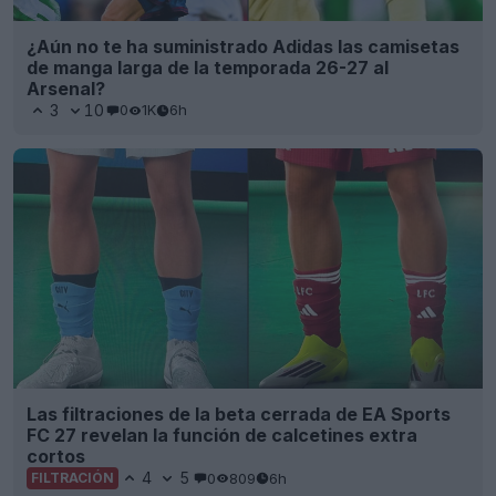
¿Aún no te ha suministrado Adidas las camisetas
de manga larga de la temporada 26-27 al
Arsenal?
3
10
0
1K
6h
Las filtraciones de la beta cerrada de EA Sports
FC 27 revelan la función de calcetines extra
cortos
4
5
0
809
6h
FILTRACIÓN