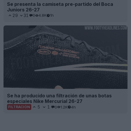
Se presenta la camiseta pre-partido del Boca
Juniors 26-27
29
31
0
4.8K
1h
Se ha producido una filtración de unas botas
especiales Nike Mercurial 26-27
5
1
0
1.2K
4h
FILTRACIÓN