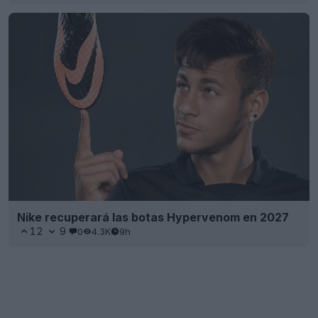
Nike recuperará las botas Hypervenom en 2027
12
9
0
4.3K
9h