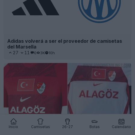
Adidas volverá a ser el proveedor de camisetas
del Marsella
27
11
0
3K
10h
Inicio
Camisetas
26-27
Botas
Calendario