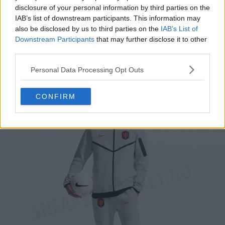
disclosure of your personal information by third parties on the
IAB’s list of downstream participants. This information may
Sudadera técnica
: La prenda deportiva premium
also be disclosed by us to third parties on the
IAB’s List of
Downstream Participants
that may further disclose it to other
insignia de Nike recibe el toque holandés con un
third parties.
elegante cuerpo negro y detalles naranjas en las
cremalleras y el logotipo.
Personal Data Processing Opt Outs
CONFIRM