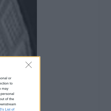
sonal or
ection to
ou may
 personal
out of the
 downstream
B’s List of