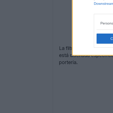
Downstream 
Persona
La filtración también m
está diseñada específica
portería.