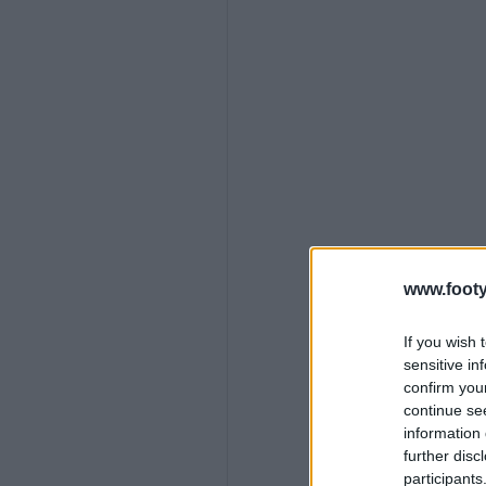
www.footy
If you wish 
sensitive in
confirm you
continue se
information 
further disc
participants