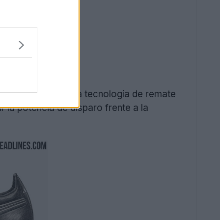
+
». Esta avanzada tecnología de remate
 la potencia de disparo frente a la