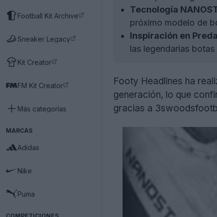
Tecnología NANOST
Football Kit Archive
próximo modelo de b
Inspiración en Preda
Sneaker Legacy
las legendarias botas
Kit Creator
Footy Headlines ha reali
FM Kit Creator
generación, lo que conf
gracias a 3swoodsfootba
Más categorías
MARCAS
Adidas
Nike
Puma
COMPETICIONES