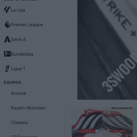
La Liga
Premier League
Serie A
Bundesliga
Ligue 1
EQUIPOS
Arsenal
Bayern München
Chelsea