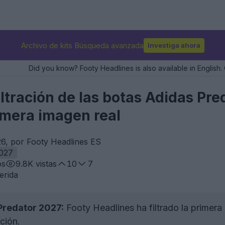
Archivo de kits Búsqueda avanzada
Investiga ahora
Did you know? Footy Headlines is also available in English. 
iltración de las botas Adidas Pr
imera imagen real
6, por Footy Headlines ES
2027
os
9.8K
vistas
10
7
erida
Predator 2027:
Footy Headlines ha filtrado la primera
ción.