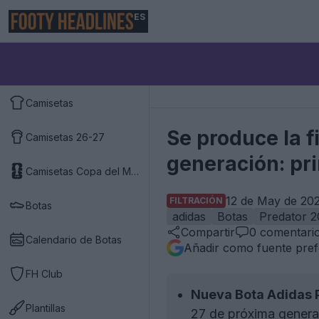
ES
Camisetas
Se produce la f
Camisetas 26-27
generación: pr
Camisetas Copa del Mundo 2026
12 de May de 202
FILTRACIÓN
Botas
adidas
Botas
Predator 
Compartir
0
comentari
Calendario de Botas
Añadir como fuente pref
FH Club
Nueva Bota Adidas 
Plantillas
27 de próxima genera