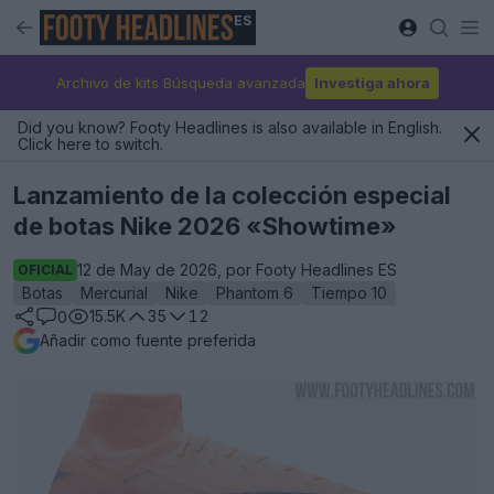
ES
Archivo de kits Búsqueda avanzada
Investiga ahora
Did you know? Footy Headlines is also available in English.
Click here to switch.
Lanzamiento de la colección especial
de botas Nike 2026 «Showtime»
12 de May de 2026, por Footy Headlines ES
OFICIAL
Botas
Mercurial
Nike
Phantom 6
Tiempo 10
15.5K
35
12
0
Añadir como fuente preferida