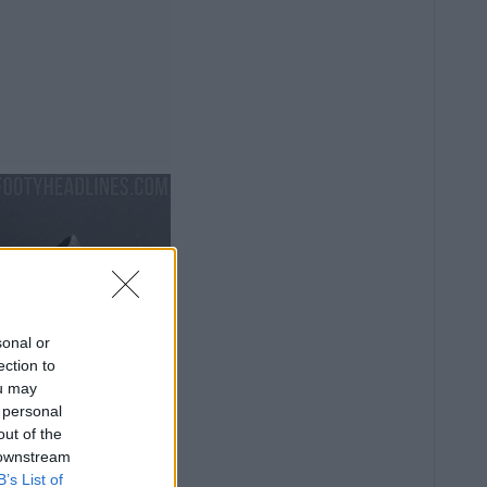
sonal or
ection to
ou may
 personal
out of the
 downstream
B’s List of