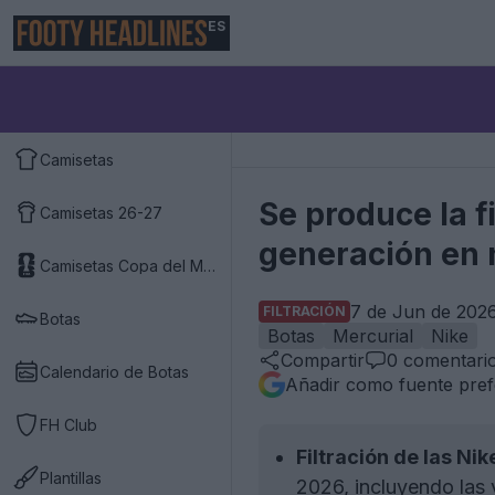
ES
Camisetas
Se produce la f
Camisetas 26-27
generación en 
Camisetas Copa del Mundo 2026
7 de Jun de 2026
FILTRACIÓN
Botas
Botas
Mercurial
Nike
Compartir
0
comentari
Calendario de Botas
Añadir como fuente pref
FH Club
Filtración de las Ni
Plantillas
2026, incluyendo las 