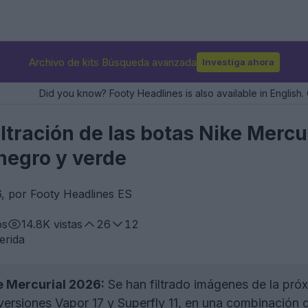
Archivo de kits Búsqueda avanzada
Investiga ahora
Did you know? Footy Headlines is also available in English. 
iltración de las botas Nike Merc
negro y verde
, por Footy Headlines ES
os
14.8K
vistas
26
12
erida
ke Mercurial 2026:
Se han filtrado imágenes de la pró
versiones Vapor 17 y Superfly 11, en una combinación 