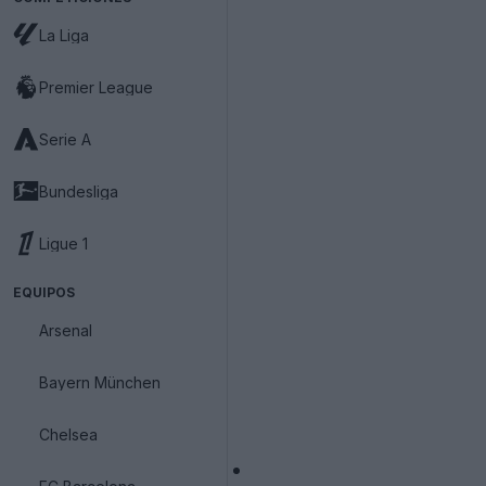
La Liga
Premier League
Serie A
Bundesliga
Ligue 1
EQUIPOS
Arsenal
Bayern München
Chelsea