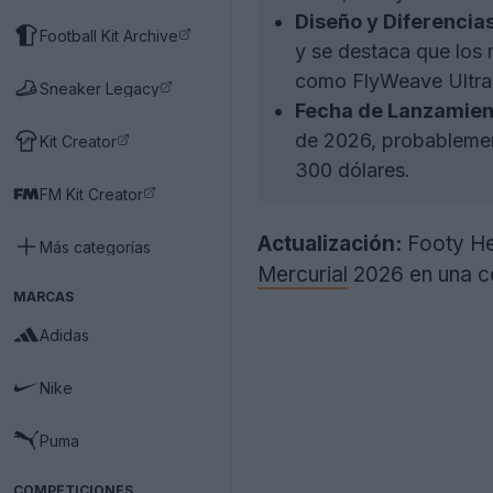
Diseño y Diferencia
Football Kit Archive
y se destaca que los 
como FlyWeave Ultra 
Sneaker Legacy
Fecha de Lanzamient
de 2026, probablemen
Kit Creator
300 dólares.
FM Kit Creator
Actualización:
Footy Hea
Más categorías
Mercurial
2026 en una co
MARCAS
Adidas
Nike
Puma
COMPETICIONES