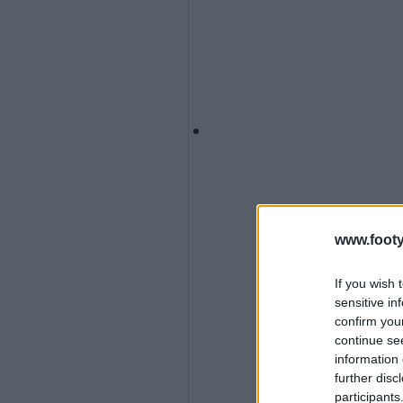
www.footy
If you wish 
sensitive in
confirm you
continue se
information 
further disc
participants