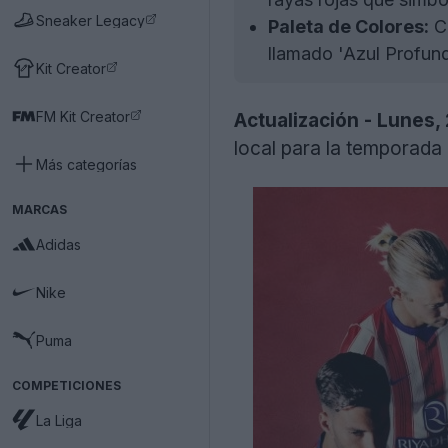
Sneaker Legacy
Paleta de Colores:
Co
llamado 'Azul Profund
Kit Creator
FM Kit Creator
Actualización - Lunes,
local para la temporada 
Más categorías
MARCAS
Adidas
Nike
Puma
COMPETICIONES
La Liga