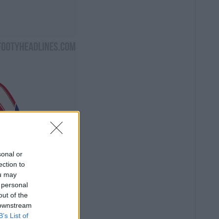
sonal or
ection to
ou may
 personal
out of the
 downstream
B’s List of