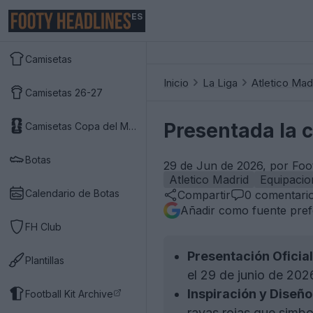
ES
Camisetas
Inicio
La Liga
Atletico Mad
Camisetas 26-27
Presentada la c
Camisetas Copa del Mundo 2026
Botas
29 de Jun de 2026, por Foo
Atletico Madrid
Equipacio
Calendario de Botas
Compartir
0
comentari
Añadir como fuente pref
FH Club
Presentación Oficial
Plantillas
el 29 de junio de 202
Inspiración y Diseño
Football Kit Archive
rayas rojas que simbol