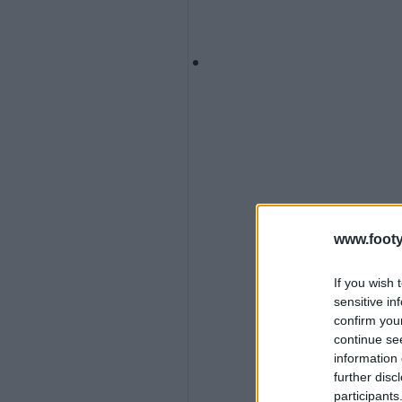
www.footy
If you wish 
sensitive in
confirm you
continue se
information 
further disc
participants