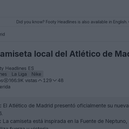
Did you know? Footy Headlines is also available in English. 
rid
amiseta local del Atlético de Ma
ty Headlines ES
nes
La Liga
Nike
os
166.9K
vistas
129
48
erida
:
El Atlético de Madrid presentó oficialmente su nuev
6.
:
La camiseta está inspirada en la Fuente de Neptuno, 
iza fuerza y victoria.