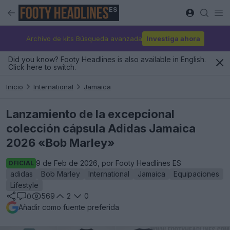
ES
Archivo de kits Búsqueda avanzada
Investiga ahora
Did you know? Footy Headlines is also available in English.
Click here to switch.
Inicio
International
Jamaica
Lanzamiento de la excepcional
colección cápsula Adidas Jamaica
2026 «Bob Marley»
9 de Feb de 2026, por Footy Headlines ES
OFICIAL
adidas
Bob Marley
International
Jamaica
Equipaciones
Lifestyle
569
2
0
0
Añadir como fuente preferida