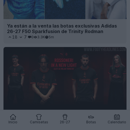
Ya están a la venta las botas exclusivas Adidas
26-27 F50 Sparkfusion de Trinity Rodman
18
7
0
3.3K
5m
Presentada la tercera camiseta del Milan 26-27
Inicio
Camisetas
26-27
Botas
Calendario
46
23
0
782
35m