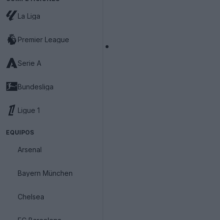
La Liga
Premier League
Serie A
Bundesliga
Ligue 1
EQUIPOS
Arsenal
Bayern München
Chelsea