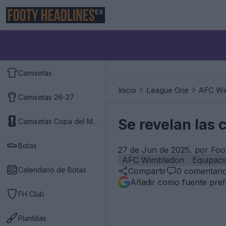
ES
Camisetas
Inicio
League One
AFC Wi
Camisetas 26-27
Se revelan las 
Camisetas Copa del Mundo 2026
Botas
27 de Jun de 2025, por Foo
AFC Wimbledon
Equipaci
Calendario de Botas
Compartir
0
comentari
Añadir como fuente pref
FH Club
Plantillas