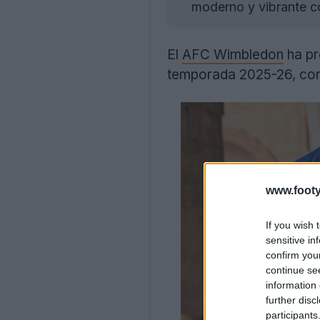
moderno y vibrante co
El
AFC Wimbledon
ha pr
temporada 2025-26, con u
www.footy
If you wish 
sensitive in
confirm you
continue se
information 
further disc
participants