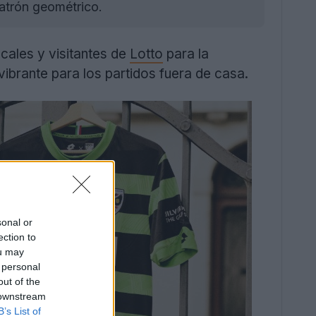
patrón geométrico.
cales y visitantes de
Lotto
para la
ibrante para los partidos fuera de casa.
sonal or
ection to
ou may
 personal
out of the
 downstream
B’s List of