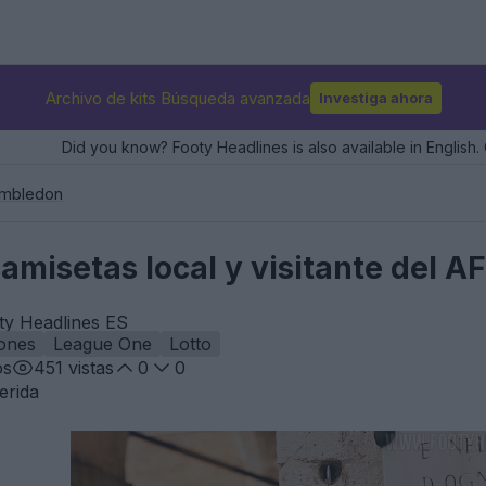
Archivo de kits Búsqueda avanzada
Investiga ahora
Did you know? Footy Headlines is also available in English. 
mbledon
camisetas local y visitante del
ty Headlines ES
ones
League One
Lotto
os
451
vistas
0
0
erida