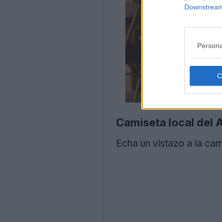
Downstream 
Persona
Camiseta local del
Echa un vistazo a la ca