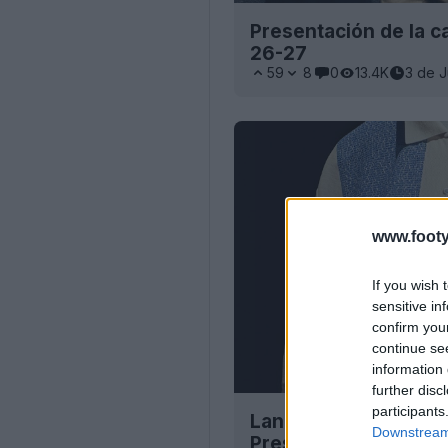
Presentación de la ca
26-27
59
8
0
13.4K
3 de 
www.footy
If you wish 
sensitive in
confirm you
continue se
information 
further disc
participants
Lanzamiento de la ca
Downstream 
Presidents» del FC 