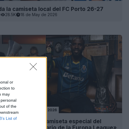
a la camiseta local del FC Porto 26-27
0
28.5K
18 de May de 2026
sonal or
ection to
ou may
 personal
out of the
 downstream
B’s List of
to de la cuarta camiseta especial del
-26 «15º aniversario de la Europa League»