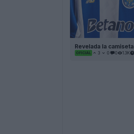
Revelada la camiseta
3
0
0
1.3K
OFICIAL