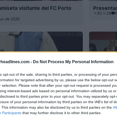
miseta visitante del FC Porto
Presentad
61
18
Jun de 2026
headlines.com -
Do Not Process My Personal Information
to opt-out of the sale, sharing to third parties, or processing of your per
formation for targeted advertising by us, please use the below opt-out s
r selection. Please note that after your opt-out request is processed y
eing interest-based ads based on personal information utilized by us or
disclosed to third parties prior to your opt-out. You may separately opt-
losure of your personal information by third parties on the IAB’s list of
. This information may also be disclosed by us to third parties on the
IA
miseta Lifestyle «President Of
Lanzamien
Participants
that may further disclose it to other third parties.
Porto 2026
Oporto 25