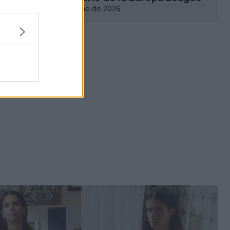
0
0
664
12 de Ene de 2026