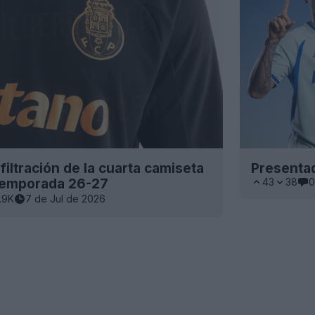
iltración de la cuarta camiseta
Presentad
 temporada 26-27
43
38
0
.9K
7 de Jul de 2026