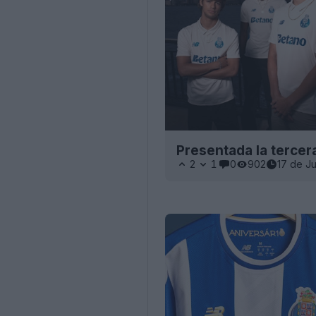
Presentada la tercer
2
1
0
902
17 de J