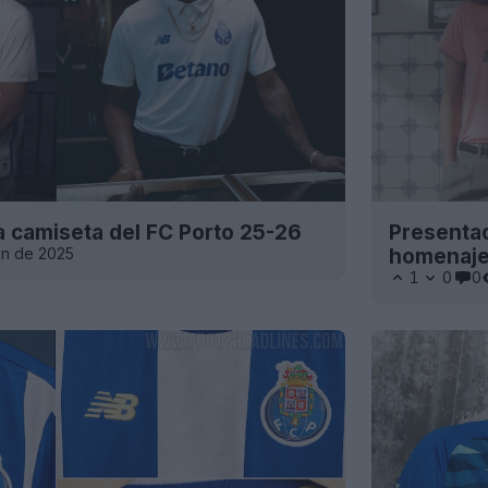
a camiseta del FC Porto 25-26
Presentad
un de 2025
homenaje 
1
0
0