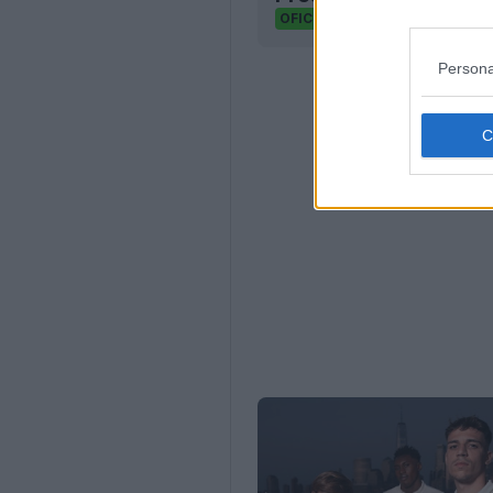
6
0
0
1.7K
OFICIAL
Persona