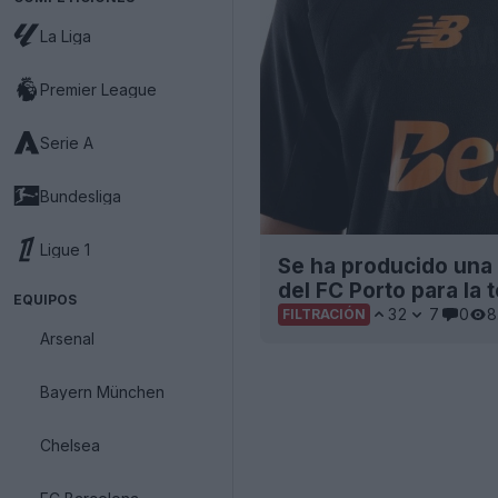
La Liga
Premier League
Serie A
Bundesliga
Ligue 1
Se ha producido una f
del FC Porto para la
EQUIPOS
32
7
0
8
FILTRACIÓN
Arsenal
Bayern München
Chelsea