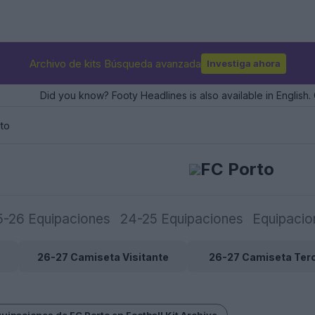
Archivo de kits Búsqueda avanzada
Investiga ahora
Did you know? Footy Headlines is also available in English. 
to
FC Porto
5-26 Equipaciones
24-25 Equipaciones
Equipacio
26-27 Camiseta Visitante
26-27 Camiseta Ter
quipaciones de FC Porto en Football Kit Archive