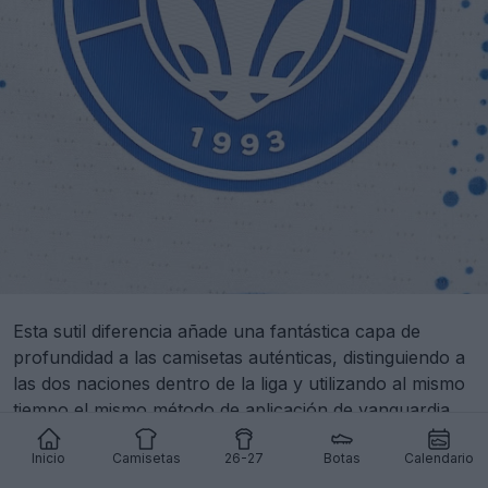
Esta sutil diferencia añade una fantástica capa de
profundidad a las camisetas auténticas, distinguiendo a
las dos naciones dentro de la liga y utilizando al mismo
tiempo el mismo método de aplicación de vanguardia.
¿Te gustan los patrones holográficos unificados de
Inicio
Camisetas
26-27
Botas
Calendario
estrellas y hojas de arce, o hubieras preferido que cada