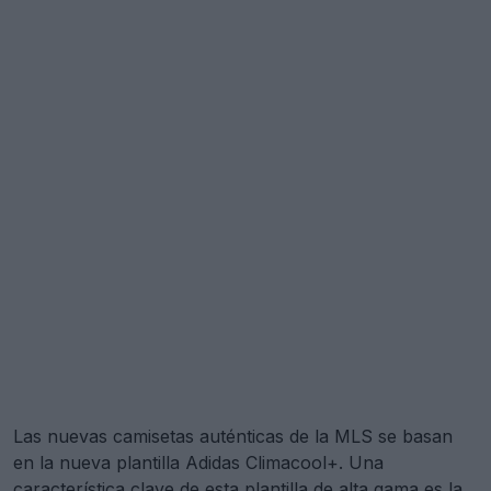
Las nuevas camisetas auténticas de la MLS se basan
en la nueva plantilla Adidas Climacool+. Una
característica clave de esta plantilla de alta gama es la