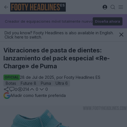
ES
Creador de equipaciones móvil totalmente nuevo
Diseña ahora
Did you know? Footy Headlines is also available in English.
Click here to switch.
Vibraciones de pasta de dientes:
lanzamiento del pack especial «Re-
Charge» de Puma
28 de Jul de 2025, por Footy Headlines ES
OFICIAL
Botas
Future 8
Puma
Ultra 6
214
0
0
0
Añadir como fuente preferida