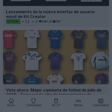
Lanzamiento de la nueva interfaz de usuario
móvil de Kit Creator
12
2
0
1.2K
18h
OFICIAL
Vota ahora: Mejor camiseta de fútbol de julio de
2026 - Temporada alta de lanzamientos de
camisetas
1
1
0
2.8K
18h
OFICIAL
Inicio
Camisetas
26-27
Botas
Calendario