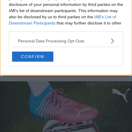
disclosure of your personal information by third parties on the
IAB’s list of downstream participants. This information may
Las botas Puma Ultra 6 «Re-Charge»
invierten el
also be disclosed by us to third parties on the
IAB’s List of
tema, con una parte superior predominantemente rosa
Downstream Participants
that may further disclose it to other
complementada con detalles en azul claro en la suela y
third parties.
el talón.
Personal Data Processing Opt Outs
Una combinación de colores
CONFIRM
exclusiva