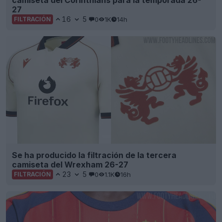
camiseta del Corinthians para la temporada 26-
27
16
5
0
1K
14h
FILTRACIÓN
Se ha producido la filtración de la tercera
camiseta del Wrexham 26-27
23
5
0
1.1K
16h
FILTRACIÓN