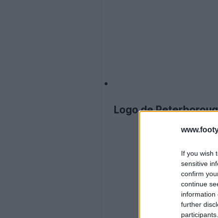
Logo de Peterboroug
www.footy
If you wish 
sensitive in
confirm you
continue se
information 
further disc
participants