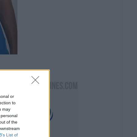
sonal or
ection to
ou may
 personal
out of the
 downstream
B’s List of