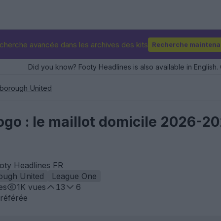
cherche avancée dans les archives des kits
Recherche maintena
Did you know? Footy Headlines is also available in English. 
borough United
ogo : le maillot domicile 2026-2
ooty Headlines FR
ough United
League One
es
1K
vues
13
6
référée