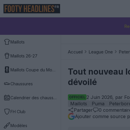
FR
Re
Maillots
Accueil
League One
Peter
Maillots 26-27
Tout nouveau l
Maillots Coupe du Monde 2026
dévoilé
Chaussures
2 Juin 2026, par F
OFFICIEL
Calendrier des chaussures
Maillots
Puma
Peterbor
Partager
0
commentair
FH Club
Ajouter comme source p
Modèles