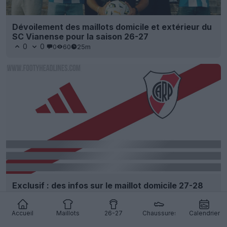
Dévoilement des maillots domicile et extérieur du
SC Vianense pour la saison 26-27
0
0
0
60
25m
Exclusif : des infos sur le maillot domicile 27-28
de River Plate ont fuité
4
1
0
634
58m
FUITE
Accueil
Maillots
26-27
Chaussures
Calendrier