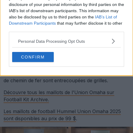
disclosure of your personal information by third parties on the
IAB’s list of downstream participants. This information may
also be disclosed by us to third parties on the
IAB’s List of
Downstream Participants
that may further disclose it to other
third parties.
Personal Data Processing Opt Outs
Le
maillot de football away Union Omaha 2025 de
Hummel
est lui aussi sur le thème des chemins de fer.
CONFIRM
Baptisé Connections Kit, le maillot away Union Omaha
2025 puise dans l'importance historique d'Omaha en
tant que plaque tournante des transports. Les pointes
de chemin de fer sont entrecoupées de grilles.
Découvre tous les maillots de l'Union Omaha sur
Football Kit Archive.
Les maillots de football Hummel Union Omaha 2025
sont disponibles au prix de 99 $
.