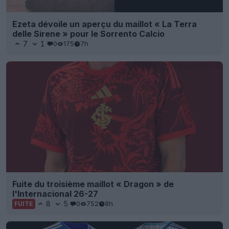
Ezeta dévoile un aperçu du maillot « La Terra
delle Sirene » pour le Sorrento Calcio
7
1
0
175
7h
Fuite du troisième maillot « Dragon » de
l'Internacional 26-27
8
5
0
752
8h
FUITE