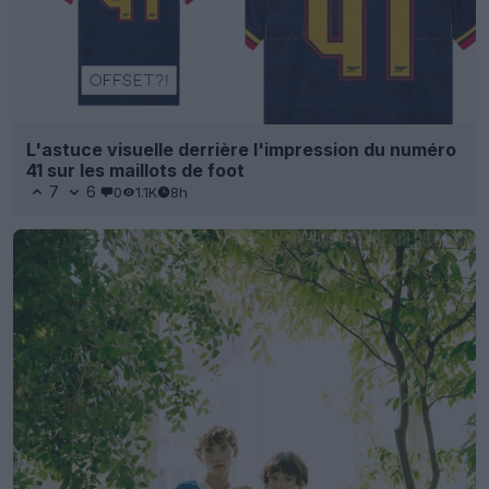
L'astuce visuelle derrière l'impression du numéro
41 sur les maillots de foot
7
6
0
1.1K
8h