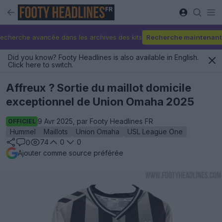
FR
echerche avancée dans les archives des kits
Recherche maintenant
Did you know? Footy Headlines is also available in English.
Click here to switch.
Affreux ? Sortie du maillot domicile
exceptionnel de Union Omaha 2025
9 Avr 2025, par Footy Headlines FR
OFFICIEL
Hummel
Maillots
Union Omaha
USL League One
74
0
0
0
Ajouter comme source préférée