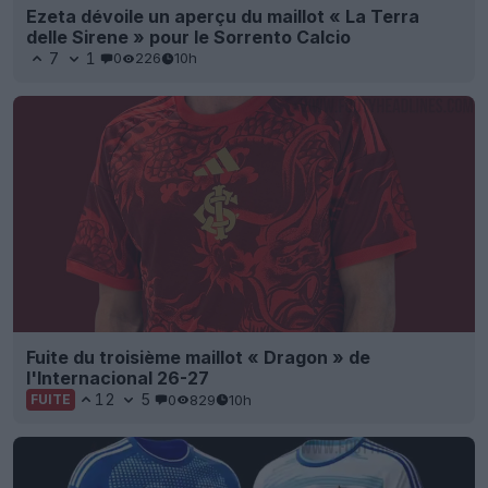
Ezeta dévoile un aperçu du maillot « La Terra
delle Sirene » pour le Sorrento Calcio
7
1
0
226
10h
Fuite du troisième maillot « Dragon » de
l'Internacional 26-27
12
5
0
829
10h
FUITE