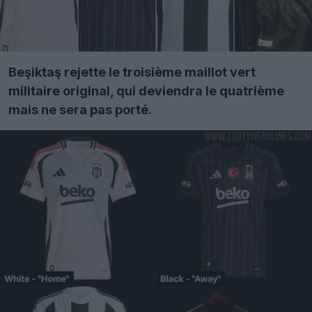
Beşiktaş rejette le troisième maillot vert
militaire original, qui deviendra le quatrième
mais ne sera pas porté.