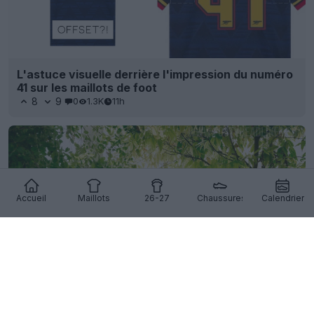
L'astuce visuelle derrière l'impression du numéro
41 sur les maillots de foot
8
9
0
1.3K
11h
Accueil
Maillots
26-27
Chaussures
Calendrier