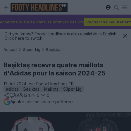
FR
echerche avancée dans les archives des kits
Recherche maintenant
Did you know? Footy Headlines is also available in English.
Click here to switch.
Accueil
Süper Lig
Besiktas
Beşiktaş recevra quatre maillots
d'Adidas pour la saison 2024-25
17 Juil 2024, par Footy Headlines FR
adidas
Besiktas
Maillots
Süper Lig
124
0
0
0
Ajouter comme source préférée