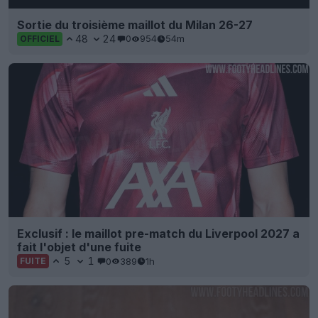
Sortie du troisième maillot du Milan 26-27
48
24
0
954
54m
OFFICIEL
Exclusif : le maillot pre-match du Liverpool 2027 a
fait l'objet d'une fuite
5
1
0
389
1h
FUITE