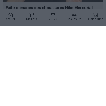
Fuite d'images des chaussures Nike Mercurial
Vapor 17 en blanc/bleu/rose
5
12
0
1K
1j
FUITE
Accueil
Maillots
26-27
Chaussures
Calendrier
Emirates va abandonner le logo « Fly Better » à
partir de la saison 2027-2028
35
57
0
14.3K
1j