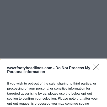
Fabriqué par Adidas, doté d'un design inspiré de la
voiture de Renault. Tu aimes le maillot spécial du Paris
www.footyheadlines.com -
Do Not Process My
FC ? Commente ci-dessous.
Personal Information
If you wish to opt-out of the sale, sharing to third parties, or
Afficher les commentaires
processing of your personal or sensitive information for
targeted advertising by us, please use the below opt-out
section to confirm your selection. Please note that after your
adidas
Maillots
Ligue 2
Locker Room
Paris FC
opt-out request is processed you may continue seeing
Partager