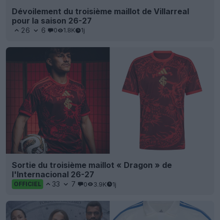
Dévoilement du troisième maillot de Villarreal
pour la saison 26-27
26
6
0
1.8K
1j
Sortie du troisième maillot « Dragon » de
l'Internacional 26-27
33
7
0
3.9K
1j
OFFICIEL