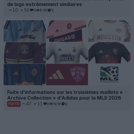
de logo extrêmement similaires
10
50
0
8.4K
1j
Fuite d'informations sur les troisièmes maillots «
Archive Collection » d'Adidas pour la MLS 2026
47
11
0
19.1K
1j
FUITE