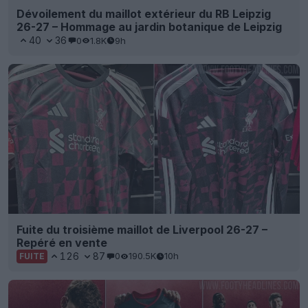
Dévoilement du maillot extérieur du RB Leipzig
26-27 – Hommage au jardin botanique de Leipzig
40
36
0
1.8K
9h
Fuite du troisième maillot de Liverpool 26-27 –
Repéré en vente
126
87
0
190.5K
10h
FUITE