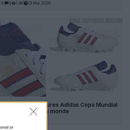
4
0
1.4K
13 Mai 2026
images des chaussures Adidas Copa Mundial
 pour la Coupe du monde
8
0
1K
13 Mai 2026
sonal or