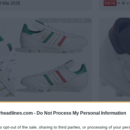
3 Mai 2026
6
FUITE
chaussures Adidas Copa Mundial
Fuite d'
onde 2026 au Mexique
USA 2026
headlines.com -
Do Not Process My Personal Information
3 Mai 2026
5
FUITE
to opt-out of the sale, sharing to third parties, or processing of your per