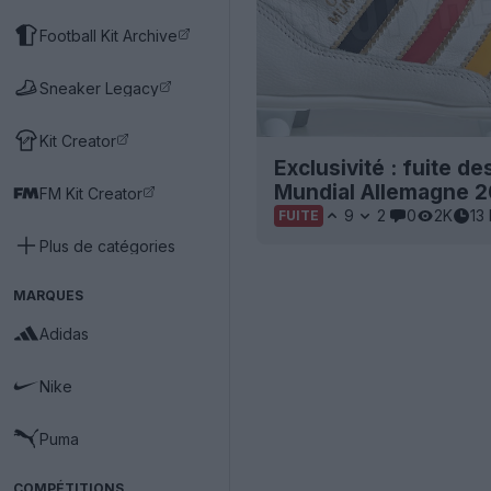
Football Kit Archive
Sneaker Legacy
Kit Creator
Exclusivité : fuite 
Mundial Allemagne 
FM Kit Creator
9
2
0
2K
13
FUITE
Plus de catégories
MARQUES
Adidas
Nike
Puma
COMPÉTITIONS