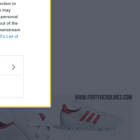
ection to
ou may
 personal
out of the
 downstream
B’s List of