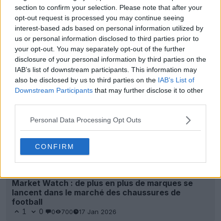
section to confirm your selection. Please note that after your
opt-out request is processed you may continue seeing
Exclusivité : Reebok s'apprête à lancer une
interest-based ads based on personal information utilized by
deuxième gamme de chaussures de foot en 2027
us or personal information disclosed to third parties prior to
12
7
0
3.3K
13 Mai 2026
your opt-out. You may separately opt-out of the further
disclosure of your personal information by third parties on the
IAB’s list of downstream participants. This information may
also be disclosed by us to third parties on the
IAB’s List of
Downstream Participants
that may further disclose it to other
third parties.
Personal Data Processing Opt Outs
CONFIRM
Market Watch : de plus en plus de marques se
lancent dans le marché des chaussures de
football
1
0
0
700
17 Jan 2026