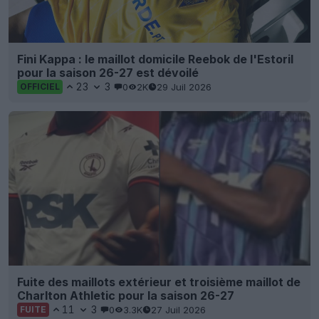
Fini Kappa : le maillot domicile Reebok de l'Estoril
pour la saison 26-27 est dévoilé
23
3
0
2K
29 Juil 2026
OFFICIEL
Fuite des maillots extérieur et troisième maillot de
Charlton Athletic pour la saison 26-27
11
3
0
3.3K
27 Juil 2026
FUITE