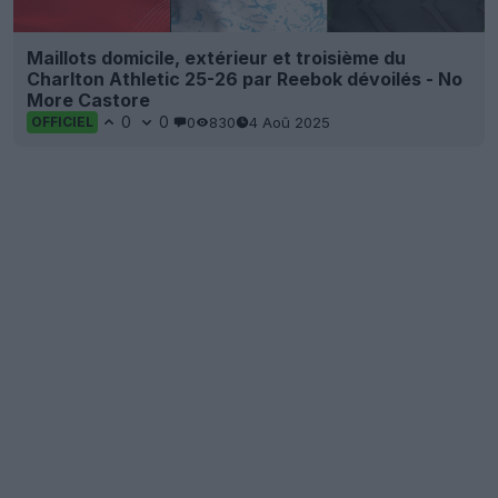
Maillots domicile, extérieur et troisième du
Charlton Athletic 25-26 par Reebok dévoilés - No
More Castore
0
0
0
830
4 Aoû 2025
OFFICIEL