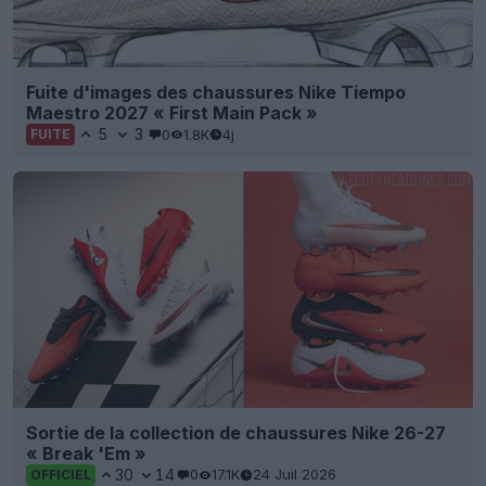
Fuite d'images des chaussures Nike Tiempo
Maestro 2027 « First Main Pack »
5
3
0
1.8K
4j
FUITE
Sortie de la collection de chaussures Nike 26-27
« Break 'Em »
30
14
0
17.1K
24 Juil 2026
OFFICIEL