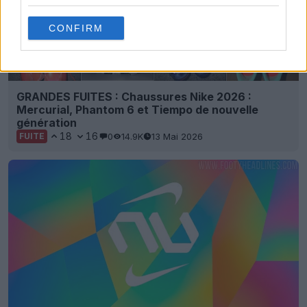
CONFIRM
GRANDES FUITES : Chaussures Nike 2026 :
Mercurial, Phantom 6 et Tiempo de nouvelle
génération
18
16
0
14.9K
13 Mai 2026
FUITE