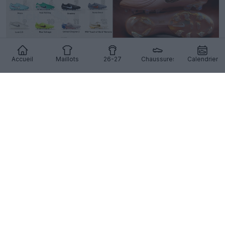
Accueil
Maillots
26-27
Chaussures
Calendrier
Toutes les chaussures Nike Tiempo 2025 - 13
éditions
1
3
0
629
23 Déc 2025