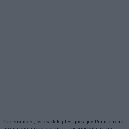
Curieusement, les maillots physiques que Puma a remis
aux joueurs marocains ne correspondent pas aux