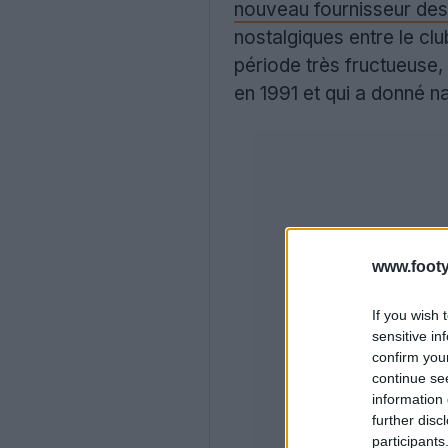
nouveau fournisseur des
nostalgiques entre le cl
période très fructueuse
en 1991 et qui a donné n
www.footy
If you wish 
sensitive in
confirm you
continue se
information 
further disc
participants