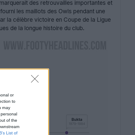
arquerait des retrouvailles importantes et
 fourni les maillots des Owls pendant une
 la célèbre victoire en Coupe de la Ligue
es de la longue histoire du club.
sonal or
ection to
ou may
 personal
out of the
 downstream
B’s List of