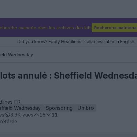
cherche avancée dans les archives des kits
Recherche maintena
Did you know? Footy Headlines is also available in English. 
ield Wednesday
llots annulé : Sheffield Wednesd
dlines FR
ffield Wednesday
Sponsoring
Umbro
es
3.9K
vues
16
11
référée