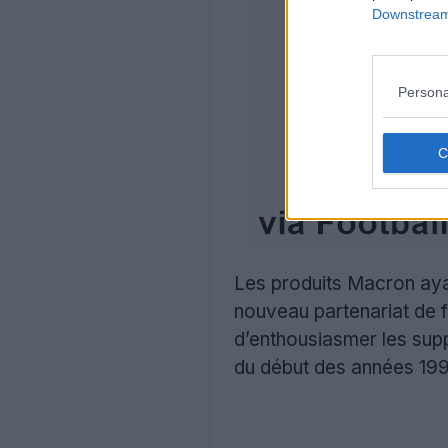
Downstream 
Persona
Les produits Macron ayant
nouveau partenariat de f
d’enthousiasmer les supp
du début des années 1990