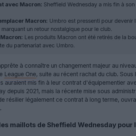
at avec Macron:
Sheffield Wednesday a mis fin à son
remplacer Macron:
Umbro est pressenti pour devenir l
marquant un retour nostalgique pour le club.
s Macron:
Les produits Macron ont été retirés de la bout
e du partenariat avec Umbro.
pprête à connaître un changement majeur au niveau
de
League One
, suite au récent rachat du club. Sous
ls auraient mis fin à leur contrat d'équipementier av
depuis 2021, mais la récente mise sous administrat
e résilier légalement ce contrat à long terme, ouvra
.
les maillots de Sheffield Wednesday pour