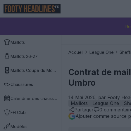
FR
Re
Maillots
Accueil
League One
Sheff
Maillots 26-27
Contrat de mai
Maillots Coupe du Monde 2026
Umbro
Chaussures
14 Mai 2026, par Footy Hea
Calendrier des chaussures
Maillots
League One
She
Partager
0
commentair
FH Club
Ajouter comme source p
Modèles