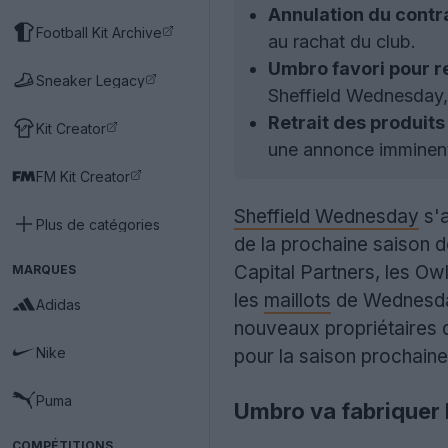
Annulation du contr
Football Kit Archive
au rachat du club.
Umbro favori pour 
Sneaker Legacy
Sheffield Wednesday, 
Retrait des produit
Kit Creator
une annonce imminent
FM Kit Creator
Sheffield Wednesday
s'a
Plus de catégories
de la prochaine saison 
Capital Partners, les Ow
MARQUES
les
maillots
de Wednesday 
Adidas
nouveaux propriétaires d
Nike
pour la saison prochaine
Puma
Umbro va fabriquer 
COMPÉTITIONS