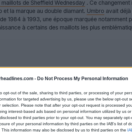
 maillots de Sheffield Wednesday
. Ce changement m
ub et la marque au double diamant.
Umbro
avait déjà
, de 1984 à 1993, une époque marquée notamment par
aissance à certains des maillots les plus emblématiqu
headlines.com -
Do Not Process My Personal Information
to opt-out of the sale, sharing to third parties, or processing of your per
formation for targeted advertising by us, please use the below opt-out s
r selection. Please note that after your opt-out request is processed y
eing interest-based ads based on personal information utilized by us or
disclosed to third parties prior to your opt-out. You may separately opt-
losure of your personal information by third parties on the IAB’s list of
. This information may also be disclosed by us to third parties on the
IA