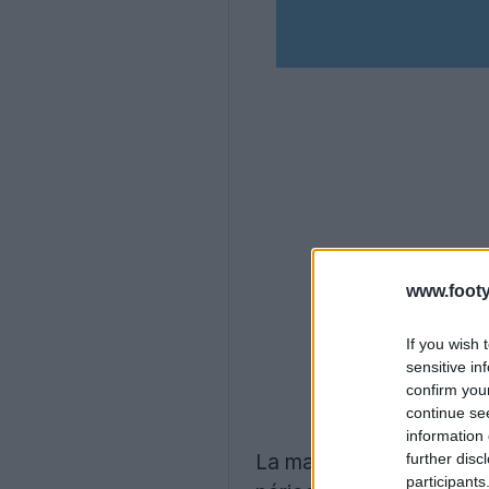
www.footy
If you wish 
sensitive in
confirm you
continue se
information 
La marque danoise de vê
further disc
participants