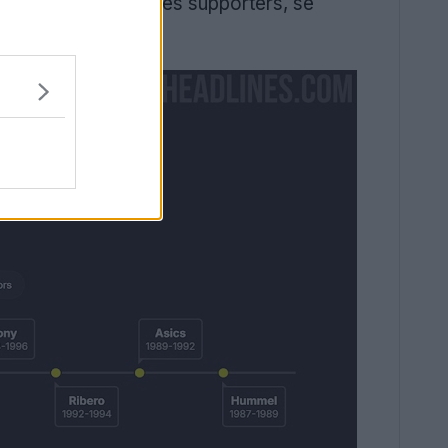
populaires auprès des supporters, se
stoire récente.