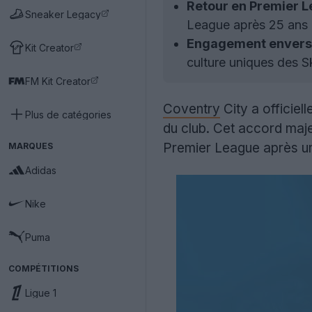
Retour en Premier L
Sneaker Legacy
League après 25 ans
Engagement envers l
Kit Creator
culture uniques des S
FM Kit Creator
Coventry
City a officie
Plus de catégories
du club. Cet accord majeu
Premier League après un
MARQUES
Adidas
Nike
Puma
COMPÉTITIONS
Ligue 1