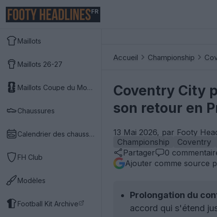
FR
Maillots
Accueil
Championship
Cov
Maillots 26-27
Coventry City 
Maillots Coupe du Monde 2026
son retour en 
Chaussures
13 Mai 2026, par Footy Hea
Calendrier des chaussures
Championship
Coventry
Partager
0
commentair
FH Club
Ajouter comme source p
Modèles
Prolongation du cont
Football Kit Archive
accord qui s'étend ju