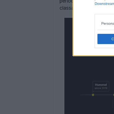
période couronnée de su
Downstream 
classant régulièrement p
Persona