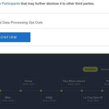
ccès, les maillots se sont révélés incroyablement 
Participants
that may further disclose it to other third parties.
armi les maillots les plus vendus du club dans son hi
l Data Processing Opt Outs
CONFIRM