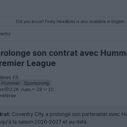
Did you know? Footy Headlines is also available in English. 
entry
prolonge son contrat avec Hummel
Premier League
dlines FR
Hummel
Sponsoring
es
2.2K
vues
28
10
référée
rat:
Coventry City a prolongé son partenariat avec Hum
squ'à la saison 2026-2027 et au-delà.