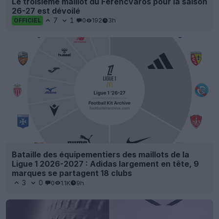
Le troisième maillot du Ferencváros pour la saison
26-27 est dévoilé
7
1
0
192
3h
OFFICIEL
Bataille des équipementiers des maillots de la
Ligue 1 2026-2027 : Adidas largement en tête, 9
marques se partagent 18 clubs
3
0
0
1.1K
9h