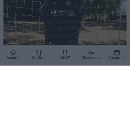
Accueil
Maillots
26-27
Chaussures
Calendrier
Dévoilement du maillot extérieur de Reading pour
la saison 26-27
11
8
0
607
15h