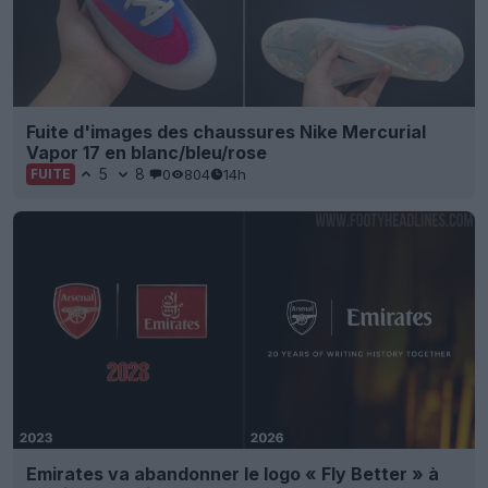
Fuite d'images des chaussures Nike Mercurial
Vapor 17 en blanc/bleu/rose
5
8
0
804
14h
FUITE
Emirates va abandonner le logo « Fly Better » à