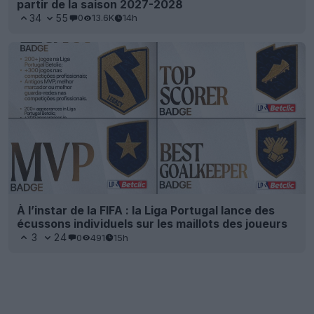
partir de la saison 2027-2028
34
55
0
13.6K
14h
À l’instar de la FIFA : la Liga Portugal lance des
écussons individuels sur les maillots des joueurs
3
24
0
491
15h