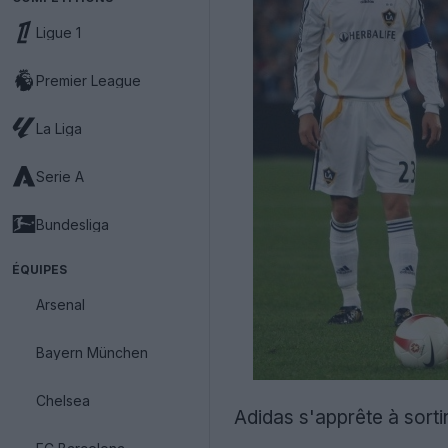
Ligue 1
Premier League
La Liga
Serie A
Bundesliga
ÉQUIPES
Arsenal
Bayern München
Chelsea
Adidas s'apprête à sorti