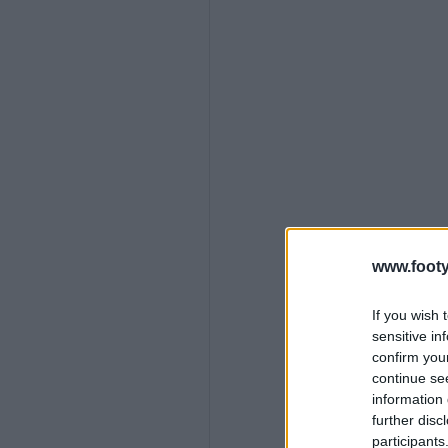
www.footy
If you wish 
sensitive in
confirm you
continue se
information 
further disc
participants