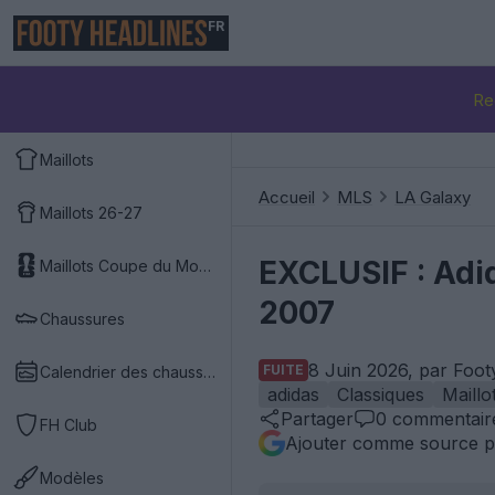
FR
Re
Maillots
Accueil
MLS
LA Galaxy
Maillots 26-27
EXCLUSIF : Adid
Maillots Coupe du Monde 2026
2007
Chaussures
8 Juin 2026, par Foot
FUITE
Calendrier des chaussures
adidas
Classiques
Maillo
Partager
0
commentair
FH Club
Ajouter comme source p
Modèles