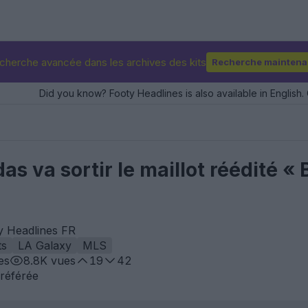
cherche avancée dans les archives des kits
Recherche maintena
Did you know? Footy Headlines is also available in English. 
as va sortir le maillot réédité 
y Headlines FR
ts
LA Galaxy
MLS
es
8.8K
vues
19
42
référée