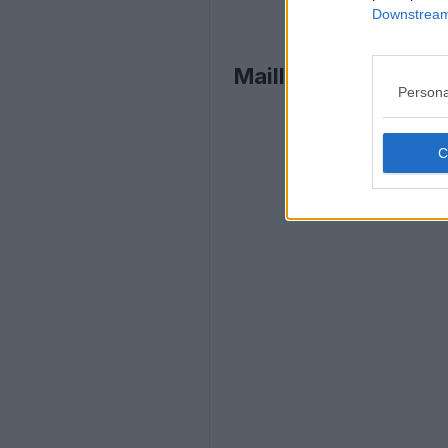
Downstream 
Maillot domicile ré
Persona