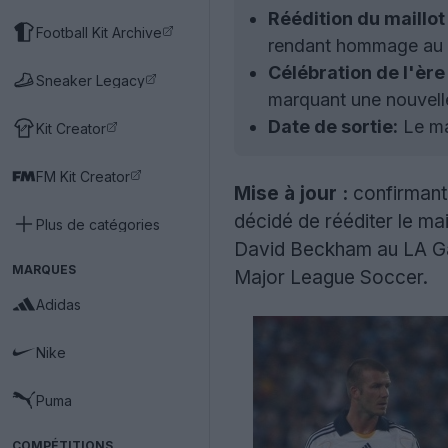
Réédition du maillo
Football Kit Archive
rendant hommage au d
Célébration de l'èr
Sneaker Legacy
marquant une nouvelle
Date de sortie:
Le mai
Kit Creator
FM Kit Creator
Mise à jour :
confirmant 
décidé de rééditer le ma
Plus de catégories
David Beckham au LA Gal
MARQUES
Major League Soccer.
Adidas
Nike
Puma
COMPÉTITIONS