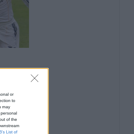
sonal or
ection to
ou may
 personal
out of the
 downstream
B’s List of